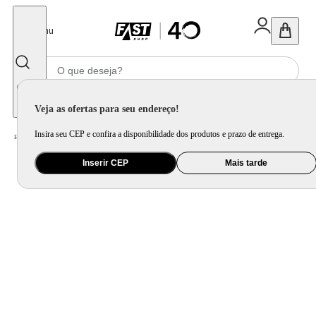
Fechar
Menu
Informe seu CEP
Veja as ofertas para seu endereço!
Insira seu CEP e confira a disponibilidade dos produtos e prazo de entrega.
Home
/
Brinquedo e Colecionável
/
Brinquedo Educativo, Arte e Criatividade
Inserir CEP
Mais tarde