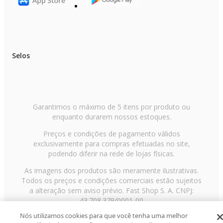
Selos
Garantimos o máximo de 5 itens por produto ou
enquanto durarem nossos estoques.
Preços e condições de pagamento válidos
exclusivamente para compras efetuadas no site,
podendo diferir na rede de lojas físicas.
As imagens dos produtos são meramente ilustrativas.
Todos os preços e condições comerciais estão sujeitos
a alteração sem aviso prévio. Fast Shop S. A. CNPJ:
43.708.379/0001-00
Nós utilizamos cookies para que você tenha uma melhor
Avenida Zaki Narchi, nº 1650, sobreloja, Carandiru, São