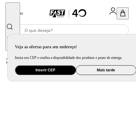
Fechar
Menu
Informe seu CEP
Veja as ofertas para seu endereço!
Insira seu CEP e confira a disponibilidade dos produtos e prazo de entrega.
Home
/
Eletroportátil
/
Máquina de Costura
/
Kit Máquina de Costura Facilita Pro 4411 + Tesoura 10" Tecido e Tesoura Multiuso Preta
Inserir CEP
Mais tarde