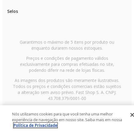
Selos
Garantimos o máximo de 5 itens por produto ou
enquanto durarem nossos estoques.
Preços e condições de pagamento válidos
exclusivamente para compras efetuadas no site,
podendo diferir na rede de lojas físicas.
As imagens dos produtos são meramente ilustrativas.
Todos os preços e condições comerciais estão sujeitos
a alteração sem aviso prévio. Fast Shop S. A. CNPJ:
43.708.379/0001-00
Avenida Zaki Narchi, nº 1650, sobreloja, Carandiru, São
Nós utilizamos cookies para que você tenha uma melhor
Paulo/SP, CEP 02029-001, Telefone: 11 3003-3728 ©
experiência de navegação em nosso site. Saiba mais em nossa
2013 Fast Shop - Todos os direitos reservados
RF
Política de Privacidade