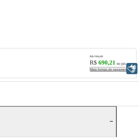
R$ 766,90
R$
690,21
no pix
Libras
Mais formas de pagamento