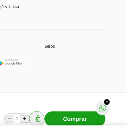
ções de Uso
Selos
stoques.
ferir na rede de lojas físicas.
m aviso prévio. Fast Shop S. A. CNPJ: 43.708.379/0001-
Comprar
1
Selecionar os Cookies