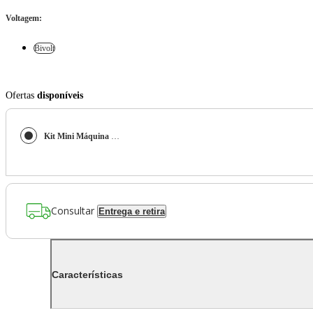
Voltagem
:
Bivolt
Ofertas
disponíveis
Kit Mini Máquina de Costura M1005 + Tesoura para Artesanato e Tesoura Multiuso Rosa Bivolt
Consultar
Entrega e retira
Características