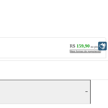
R$
159,90
Libras
no pix
Mais formas de pagamento