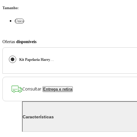
Tamanho
:
Único
Ofertas
disponíveis
Kit Papelaria Harry Potter Hogwarts
Consultar
Entrega e retira
Características