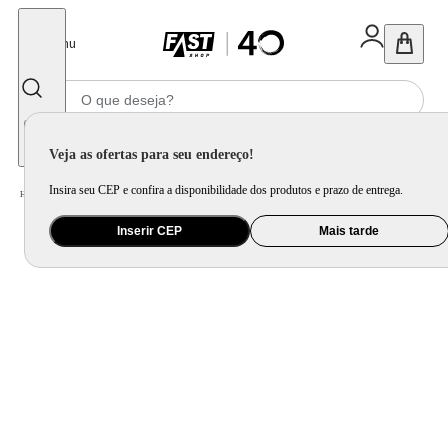
Fechar
Menu
Informe seu CEP
Veja as ofertas para seu endereço!
Insira seu CEP e confira a disponibilidade dos produtos e prazo de entrega.
Home
/
Utilidade Doméstica
/
Bar
/
Acessório de Vinho
Inserir CEP
Mais tarde