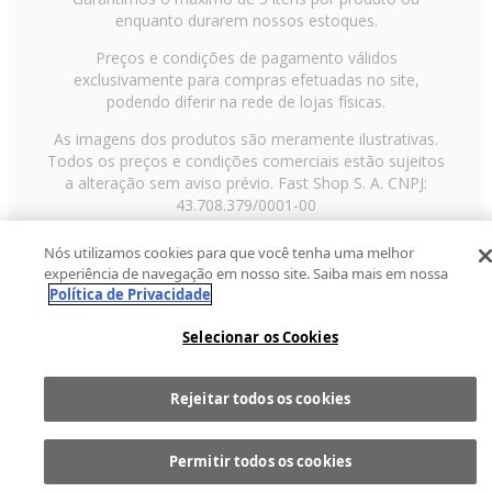
enquanto durarem nossos estoques.
Preços e condições de pagamento válidos
exclusivamente para compras efetuadas no site,
podendo diferir na rede de lojas físicas.
As imagens dos produtos são meramente ilustrativas.
Todos os preços e condições comerciais estão sujeitos
a alteração sem aviso prévio. Fast Shop S. A. CNPJ:
43.708.379/0001-00
Avenida Zaki Narchi, nº 1650, sobreloja, Carandiru, São
Nós utilizamos cookies para que você tenha uma melhor
Paulo/SP, CEP 02029-001, Telefone: 11 3003-3728 ©
experiência de navegação em nosso site. Saiba mais em nossa
2013 Fast Shop - Todos os direitos reservados
RF
Política de Privacidade
Selecionar os Cookies
Rejeitar todos os cookies
Comprar
1
Permitir todos os cookies