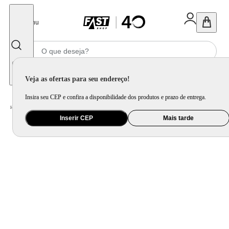
Fechar
Menu
Informe seu CEP
Veja as ofertas para seu endereço!
Insira seu CEP e confira a disponibilidade dos produtos e prazo de entrega.
Home
/
Utilidade Doméstica
/
Organização e Armazenamento
/
Porta Mantimento e Pote
Inserir CEP
Mais tarde