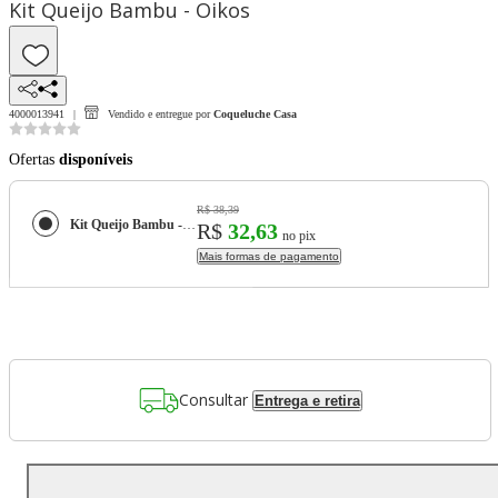
Kit Queijo Bambu - Oikos
4000013941
Vendido e entregue por
Coqueluche Casa
Ofertas
disponíveis
R$ 38,39
Kit Queijo Bambu - Oikos
R$
32,63
no pix
Mais formas de pagamento
Consultar
Entrega e retira