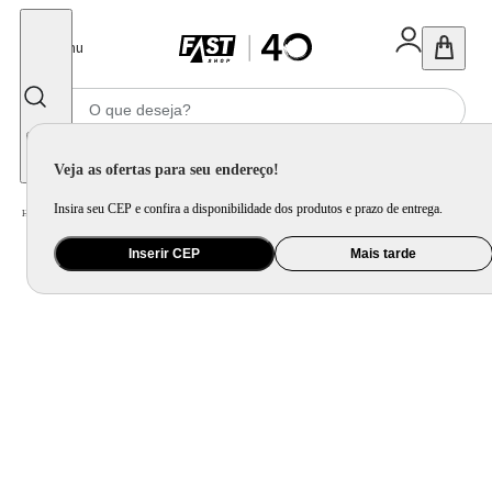
Fechar
Menu
Informe seu CEP
Veja as ofertas para seu endereço!
Insira seu CEP e confira a disponibilidade dos produtos e prazo de entrega.
Home
/
Utilidade Doméstica
/
Mesa
/
Utensílio de Mesa
Inserir CEP
Mais tarde