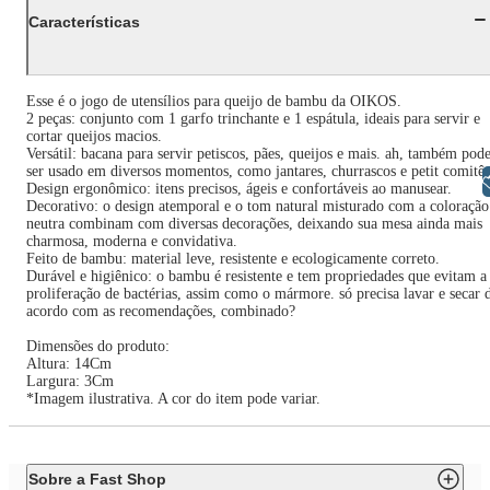
Características
Esse é o jogo de utensílios para queijo de bambu da OIKOS.
2 peças: conjunto com 1 garfo trinchante e 1 espátula, ideais para servir e
cortar queijos macios.
Versátil: bacana para servir petiscos, pães, queijos e mais. ah, também pod
ser usado em diversos momentos, como jantares, churrascos e petit comitês
Libras
Design ergonômico: itens precisos, ágeis e confortáveis ao manusear.
Decorativo: o design atemporal e o tom natural misturado com a coloração
neutra combinam com diversas decorações, deixando sua mesa ainda mais
charmosa, moderna e convidativa.
Feito de bambu: material leve, resistente e ecologicamente correto.
Durável e higiênico: o bambu é resistente e tem propriedades que evitam a
proliferação de bactérias, assim como o mármore. só precisa lavar e secar 
acordo com as recomendações, combinado?
Dimensões do produto:
Altura: 14Cm
Largura: 3Cm
*Imagem ilustrativa. A cor do item pode variar.
Sobre a Fast Shop