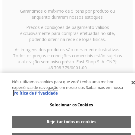
Garantimos o máximo de 5 itens por produto ou
enquanto durarem nossos estoques.
Preços e condições de pagamento válidos
exclusivamente para compras efetuadas no site,
podendo diferir na rede de lojas físicas.
As imagens dos produtos são meramente ilustrativas.
Todos os preços e condições comerciais estão sujeitos
a alteração sem aviso prévio. Fast Shop S. A. CNPJ:
43.708.379/0001-00
Avenida Zaki Narchi, nº 1650, sobreloja, Carandiru, São
Nós utilizamos cookies para que você tenha uma melhor
Paulo/SP, CEP 02029-001, Telefone: 11 3003-3728 ©
experiência de navegação em nosso site. Saiba mais em nossa
2013 Fast Shop - Todos os direitos reservados
RF
Política de Privacidade
Selecionar os Cookies
Rejeitar todos os cookies