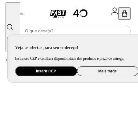
Fechar
Menu
Informe seu CEP
Veja as ofertas para seu endereço!
Insira seu CEP e confira a disponibilidade dos produtos e prazo de entrega.
Home
/
Utilidade Doméstica
/
Mesa
/
Mesa Posta
Inserir CEP
Mais tarde