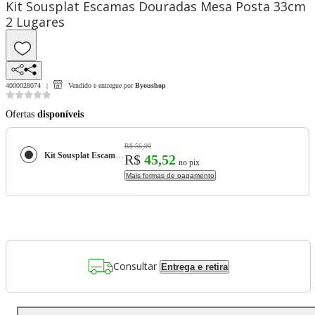
Kit Sousplat Escamas Douradas Mesa Posta 33cm
2 Lugares
4000028074
Vendido e entregue por
Byoushop
Ofertas
disponíveis
R$ 56,90
Kit Sousplat Escamas Douradas Mesa Posta 33cm 2 Lugares
R$
45,52
no pix
Mais formas de pagamento
Consultar
Entrega e retira