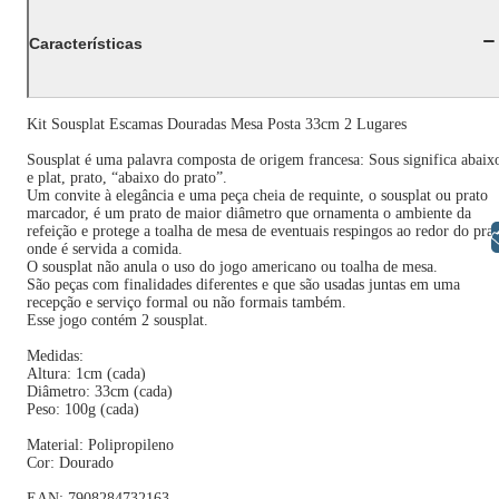
Características
Kit Sousplat Escamas Douradas Mesa Posta 33cm 2 Lugares
Sousplat é uma palavra composta de origem francesa: Sous significa abaix
e plat, prato, “abaixo do prato”.
Um convite à elegância e uma peça cheia de requinte, o sousplat ou prato
marcador, é um prato de maior diâmetro que ornamenta o ambiente da
refeição e protege a toalha de mesa de eventuais respingos ao redor do pra
Libras
onde é servida a comida.
O sousplat não anula o uso do jogo americano ou toalha de mesa.
São peças com finalidades diferentes e que são usadas juntas em uma
recepção e serviço formal ou não formais também.
Esse jogo contém 2 sousplat.
Medidas:
Altura: 1cm (cada)
Diâmetro: 33cm (cada)
Peso: 100g (cada)
Material: Polipropileno
Cor: Dourado
EAN: 7908284732163