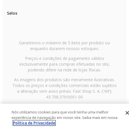
Selos
Garantimos o máximo de 5 itens por produto ou
enquanto durarem nossos estoques.
Preços e condições de pagamento válidos
exclusivamente para compras efetuadas no site,
podendo diferir na rede de lojas físicas.
As imagens dos produtos são meramente ilustrativas.
Todos os preços e condições comerciais estão sujeitos
a alteração sem aviso prévio. Fast Shop S. A. CNPJ:
43.708.379/0001-00
Avenida Zaki Narchi, nº 1650, sobreloja, Carandiru, São
Nós utilizamos cookies para que você tenha uma melhor
Paulo/SP, CEP 02029-001, Telefone: 11 3003-3728 ©
experiência de navegação em nosso site. Saiba mais em nossa
2013 Fast Shop - Todos os direitos reservados
RF
Política de Privacidade