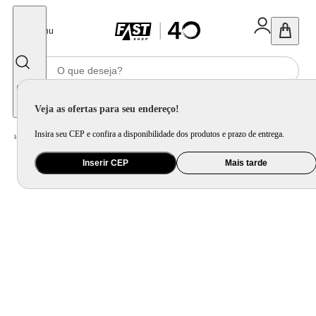
Fechar
Menu
Informe seu CEP
Veja as ofertas para seu endereço!
Insira seu CEP e confira a disponibilidade dos produtos e prazo de entrega.
Home
/
Mercado
/
Bebida
/
Vinho
Inserir CEP
Mais tarde