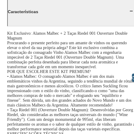
Características
Kit Exclusivo: Alamos Malbec + 2 Taças Riedel 001 Ouverture Double
Magnum
Procurando o presente perfeito para um amante de vinhos ou querendo
elevar o nível da sua própria adega? Este kit exclusivo combina a
sofisticação do consagrado Vinho Alamos Malbec com a engenharia
impecável de 2 Taças Riedel 001 (Ouverture Double Magnum). Uma
combinação perfeita desenhada para liberar cada nota aromática e
transformar cada gole em um momento inesquecível.
POR QUE ESCOLHER ESTE KIT PREMIUM?
• Alamos Malbec: O consagrado Alamos Malbec é um dos mais
Libras
emblemáticos vinhos da Argentina, seguindo a tendência mundial de rótulo
mais gastronômicos e menos alcoólicos. O crítico James Suckling ficou
impressionado com o estilo do vinho, classificando-o como “uma das
melhores compras de todo o mercado” e elogiando seu “equilíbrio e
finesse”. Sem dúvida, um dos grandes achados do Novo Mundo e um dos
mais clássicos Malbecs da Argentina. Altamente recomendado!
• Taça Riedel 001 (Ouverture Double Magnum): Desenvolvidas por Georg
Riedel, são consideradas as melhores taças universais do mundo ("Wine
Friendly"). Com um design monumental de 995ml, elas liberam
perfeitamente os aromas e o sabor de qualquer estilo de vinho, garantindo 
melhor performance sensorial depois das taças varietais específicas.
ESPECIFICAÇÕES TÉCNICAS