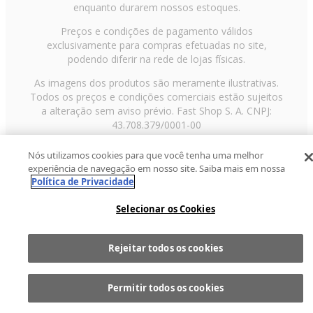
enquanto durarem nossos estoques.
Preços e condições de pagamento válidos
exclusivamente para compras efetuadas no site,
podendo diferir na rede de lojas físicas.
As imagens dos produtos são meramente ilustrativas.
Todos os preços e condições comerciais estão sujeitos
a alteração sem aviso prévio. Fast Shop S. A. CNPJ:
43.708.379/0001-00
Avenida Zaki Narchi, nº 1650, sobreloja, Carandiru, São
Nós utilizamos cookies para que você tenha uma melhor
Paulo/SP, CEP 02029-001, Telefone: 11 3003-3728 ©
experiência de navegação em nosso site. Saiba mais em nossa
2013 Fast Shop - Todos os direitos reservados
RF
Política de Privacidade
Selecionar os Cookies
Rejeitar todos os cookies
Comprar
1
Permitir todos os cookies