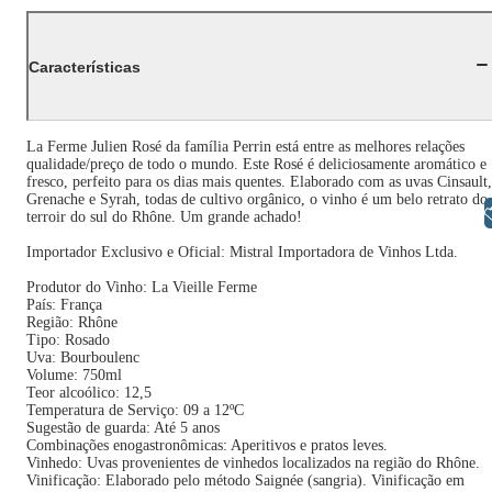
Características
La Ferme Julien Rosé da família Perrin está entre as melhores relações
qualidade/preço de todo o mundo. Este Rosé é deliciosamente aromático e
fresco, perfeito para os dias mais quentes. Elaborado com as uvas Cinsault,
Grenache e Syrah, todas de cultivo orgânico, o vinho é um belo retrato do
Libras
terroir do sul do Rhône. Um grande achado!
Importador Exclusivo e Oficial: Mistral Importadora de Vinhos Ltda.
Produtor do Vinho: La Vieille Ferme
País: França
Região: Rhône
Tipo: Rosado
Uva: Bourboulenc
Volume: 750ml
Teor alcoólico: 12,5
Temperatura de Serviço: 09 a 12ºC
Sugestão de guarda: Até 5 anos
Combinações enogastronômicas: Aperitivos e pratos leves.
Vinhedo: Uvas provenientes de vinhedos localizados na região do Rhône.
Vinificação: Elaborado pelo método Saignée (sangria). Vinificação em