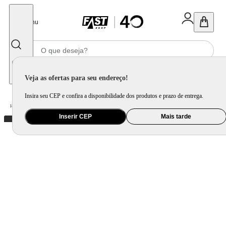
Fechar
Menu
Informe seu CEP
Veja as ofertas para seu endereço!
Insira seu CEP e confira a disponibilidade dos produtos e prazo de entrega.
Home
/
Mercado
/
Bebida
/
Vinho
Inserir CEP
Mais tarde