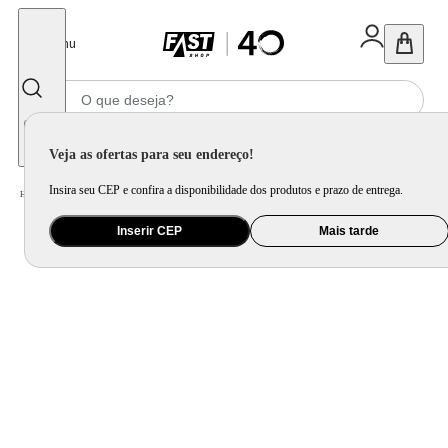
Fechar
Menu
Informe seu CEP
Veja as ofertas para seu endereço!
Insira seu CEP e confira a disponibilidade dos produtos e prazo de entrega.
Home
/
Brinquedo e Colecionável
/
Brinquedo Esportivo, Ação e Aventura
Inserir CEP
Mais tarde