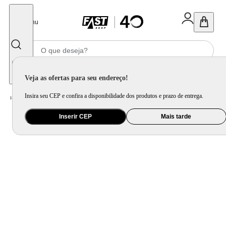
Fechar
Menu
Informe seu CEP
Veja as ofertas para seu endereço!
Insira seu CEP e confira a disponibilidade dos produtos e prazo de entrega.
Home
/
Brinquedo e Colecionável
/
Brinquedo Esportivo, Ação e Aventura
Inserir CEP
Mais tarde