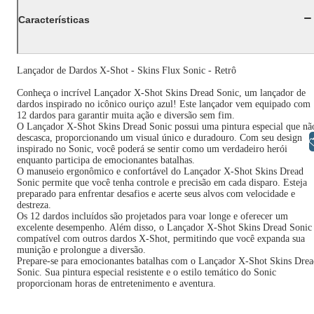
Características
Lançador de Dardos X-Shot - Skins Flux Sonic - Retrô
Conheça o incrível Lançador X-Shot Skins Dread Sonic, um lançador de
dardos inspirado no icônico ouriço azul! Este lançador vem equipado com
12 dardos para garantir muita ação e diversão sem fim.
O Lançador X-Shot Skins Dread Sonic possui uma pintura especial que nã
descasca, proporcionando um visual único e duradouro. Com seu design
Libras
inspirado no Sonic, você poderá se sentir como um verdadeiro herói
enquanto participa de emocionantes batalhas.
O manuseio ergonômico e confortável do Lançador X-Shot Skins Dread
Sonic permite que você tenha controle e precisão em cada disparo. Esteja
preparado para enfrentar desafios e acerte seus alvos com velocidade e
destreza.
Os 12 dardos incluídos são projetados para voar longe e oferecer um
excelente desempenho. Além disso, o Lançador X-Shot Skins Dread Sonic
compatível com outros dardos X-Shot, permitindo que você expanda sua
munição e prolongue a diversão.
Prepare-se para emocionantes batalhas com o Lançador X-Shot Skins Drea
Sonic. Sua pintura especial resistente e o estilo temático do Sonic
proporcionam horas de entretenimento e aventura.