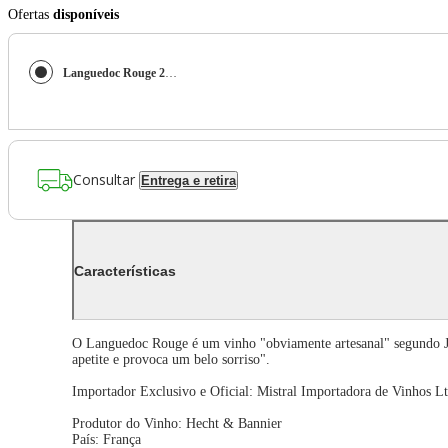
Ofertas
disponíveis
Languedoc Rouge 2017 (Hecht & Bannier) 750ml
Consultar
Entrega e retira
Características
O Languedoc Rouge é um vinho "obviamente artesanal" segundo Jan
apetite e provoca um belo sorriso".
Importador Exclusivo e Oficial: Mistral Importadora de Vinhos Lt
Produtor do Vinho: Hecht & Bannier
País: França