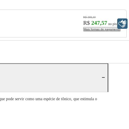
R$ 269,10
R$
247,57
Libras
no pix
Mais formas de pagamento
ue pode servir como uma espécie de tônico, que estimula o