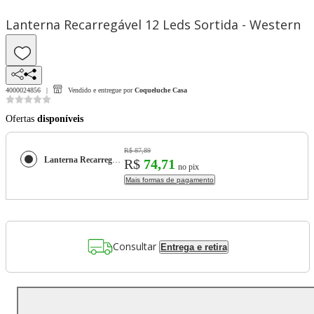
Lanterna Recarregável 12 Leds Sortida - Western
4000024856
Vendido e entregue por
Coqueluche Casa
Ofertas
disponíveis
R$ 87,89
Lanterna Recarregável 12 Leds Sortida - Western
R$
74,71
no pix
Mais formas de pagamento
Consultar
Entrega e retira