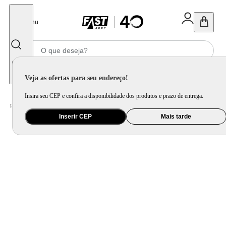
Fechar
Menu
Informe seu CEP
Veja as ofertas para seu endereço!
Insira seu CEP e confira a disponibilidade dos produtos e prazo de entrega.
Home
/
Esporte e Mobilidade
/
Camping
Inserir CEP
Mais tarde