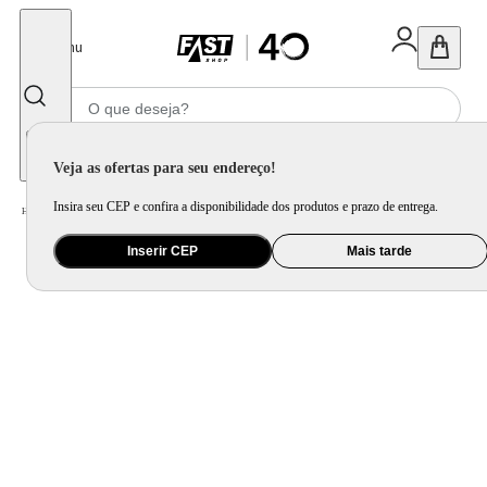
Fechar
Menu
Informe seu CEP
Veja as ofertas para seu endereço!
Insira seu CEP e confira a disponibilidade dos produtos e prazo de entrega.
Home
/
Saúde e Beleza
/
Maquiagem
/
Boca
/
Lápis De Olho Inglot Kohl
Inserir CEP
Mais tarde