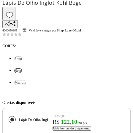
Lápis De Olho Inglot Kohl Bege
4000050965
Vendido e entregue por
Shop Luxo Oficial
CORES
:
Preto
Bege
Marrom
Ofertas
disponíveis
R$ 169,00
Lápis De Olho Inglot Kohl
R$
122,10
no pix
Mais formas de pagamento