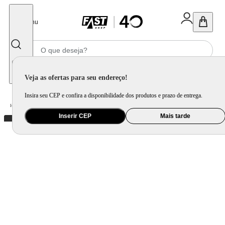
Fechar
Menu
Informe seu CEP
Veja as ofertas para seu endereço!
Insira seu CEP e confira a disponibilidade dos produtos e prazo de entrega.
Home
/
Brinquedo e Colecionável
/
Brinquedo Eletrônico e Instrumento Musical
Inserir CEP
Mais tarde