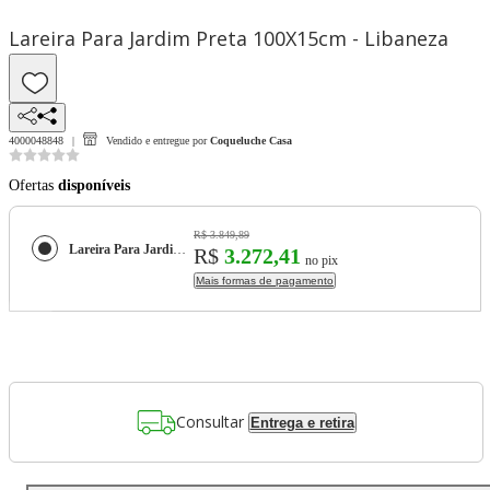
Lareira Para Jardim Preta 100X15cm - Libaneza
4000048848
Vendido e entregue por
Coqueluche Casa
Ofertas
disponíveis
R$ 3.849,89
Lareira Para Jardim Preta 100X15cm - Libaneza
R$
3.272,41
no pix
Mais formas de pagamento
Consultar
Entrega e retira