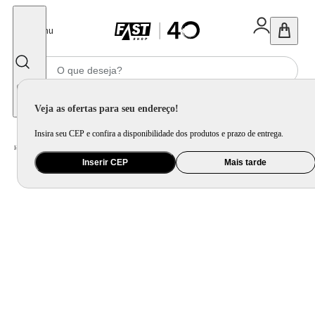
Fechar
Menu
Informe seu CEP
Veja as ofertas para seu endereço!
Insira seu CEP e confira a disponibilidade dos produtos e prazo de entrega.
Home
/
Móveis e Decoração
/
Móveis para Área Externa
/
Lareira e Floreira
Inserir CEP
Mais tarde