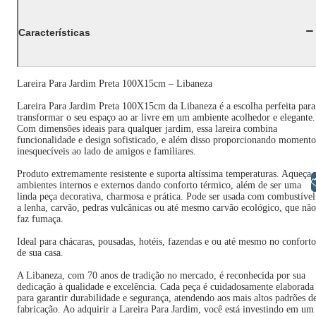
Características
Lareira Para Jardim Preta 100X15cm – Libaneza
Lareira Para Jardim Preta 100X15cm da Libaneza é a escolha perfeita para
transformar o seu espaço ao ar livre em um ambiente acolhedor e elegante.
Com dimensões ideais para qualquer jardim, essa lareira combina
funcionalidade e design sofisticado, e além disso proporcionando momento
inesquecíveis ao lado de amigos e familiares.
Produto extremamente resistente e suporta altíssima temperaturas. Aqueça
Libras
ambientes internos e externos dando conforto térmico, além de ser uma
linda peça decorativa, charmosa e prática. Pode ser usada com combustível
a lenha, carvão, pedras vulcânicas ou até mesmo carvão ecológico, que não
faz fumaça.
Ideal para chácaras, pousadas, hotéis, fazendas e ou até mesmo no conforto
de sua casa.
A Libaneza, com 70 anos de tradição no mercado, é reconhecida por sua
dedicação à qualidade e excelência. Cada peça é cuidadosamente elaborada
para garantir durabilidade e segurança, atendendo aos mais altos padrões d
fabricação. Ao adquirir a Lareira Para Jardim, você está investindo em um