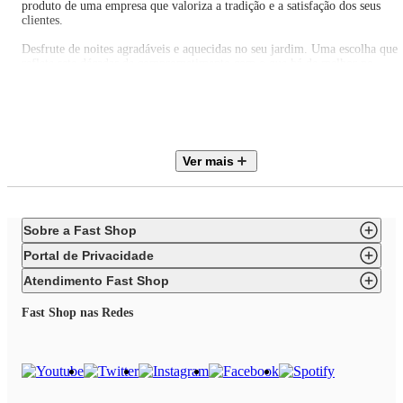
produto de uma empresa que valoriza a tradição e a satisfação dos seus
clientes.
Desfrute de noites agradáveis e aquecidas no seu jardim. Uma escolha que
reflete sete décadas de comprometimento com o que há de melhor no
mercado.
Medidas: 100x15cm
Peso 65 kg.
Material: Ferro fundido 1,5mm espessura
Cor: Preta
Ver mais
Sobre a Fast Shop
Portal de Privacidade
Atendimento Fast Shop
Fast Shop nas Redes