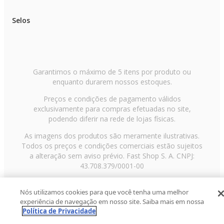
Selos
Garantimos o máximo de 5 itens por produto ou
enquanto durarem nossos estoques.
Preços e condições de pagamento válidos
exclusivamente para compras efetuadas no site,
podendo diferir na rede de lojas físicas.
As imagens dos produtos são meramente ilustrativas.
Todos os preços e condições comerciais estão sujeitos
a alteração sem aviso prévio. Fast Shop S. A. CNPJ:
43.708.379/0001-00
Avenida Zaki Narchi, nº 1650, sobreloja, Carandiru, São
Nós utilizamos cookies para que você tenha uma melhor
Paulo/SP, CEP 02029-001, Telefone: 11 3003-3728 ©
experiência de navegação em nosso site. Saiba mais em nossa
2013 Fast Shop - Todos os direitos reservados
RF
Política de Privacidade