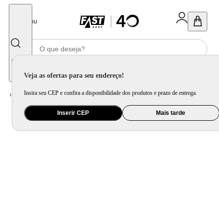
Fechar
Menu
Informe seu CEP
Veja as ofertas para seu endereço!
Insira seu CEP e confira a disponibilidade dos produtos e prazo de entrega.
Home
/
Eletrodomésticos
/
Máquina de Lavar Roupa
/
Lava e Seca
Inserir CEP
Mais tarde