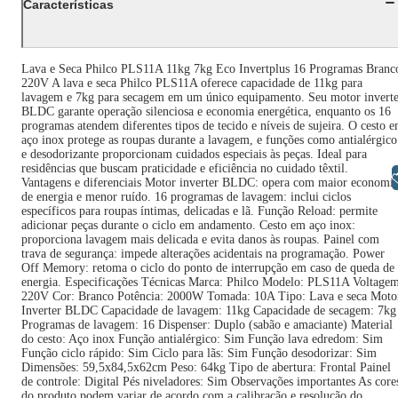
Características
Lava e Seca Philco PLS11A 11kg 7kg Eco Invertplus 16 Programas Branc
220V A lava e seca Philco PLS11A oferece capacidade de 11kg para
lavagem e 7kg para secagem em um único equipamento. Seu motor inverte
BLDC garante operação silenciosa e economia energética, enquanto os 16
programas atendem diferentes tipos de tecido e níveis de sujeira. O cesto 
aço inox protege as roupas durante a lavagem, e funções como antialérgico
e desodorizante proporcionam cuidados especiais às peças. Ideal para
residências que buscam praticidade e eficiência no cuidado têxtil.
Libras
Vantagens e diferenciais Motor inverter BLDC: opera com maior economi
de energia e menor ruído. 16 programas de lavagem: inclui ciclos
específicos para roupas íntimas, delicadas e lã. Função Reload: permite
adicionar peças durante o ciclo em andamento. Cesto em aço inox:
proporciona lavagem mais delicada e evita danos às roupas. Painel com
trava de segurança: impede alterações acidentais na programação. Power
Off Memory: retoma o ciclo do ponto de interrupção em caso de queda de
energia. Especificações Técnicas Marca: Philco Modelo: PLS11A Voltagem
220V Cor: Branco Potência: 2000W Tomada: 10A Tipo: Lava e seca Moto
Inverter BLDC Capacidade de lavagem: 11kg Capacidade de secagem: 7kg
Programas de lavagem: 16 Dispenser: Duplo (sabão e amaciante) Material
do cesto: Aço inox Função antialérgico: Sim Função lava edredom: Sim
Função ciclo rápido: Sim Ciclo para lãs: Sim Função desodorizar: Sim
Dimensões: 59,5x84,5x62cm Peso: 64kg Tipo de abertura: Frontal Painel
de controle: Digital Pés niveladores: Sim Observações importantes As core
do produto podem variar de acordo com a calibração e resolução do