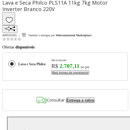
Lava e Seca Philco PLS11A 11kg 7kg Motor
Inverter Branco 220V
4000101691
Vendido e entregue por
Webcontinental Marketplace
Ofertas
disponíveis
R$ 3.252,90
Lava e Seca Philco PLS11A 11kg 7kg Motor Inverter Branco 220V
R$
2.707,11
no pix
Mais formas de pagamento
Consultar
Entrega e retira