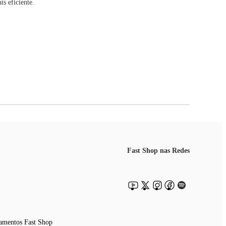
is eficie
nte.
ização do espaço interno.
sar um ciclo completo.
mília.
Fast Shop nas Redes
amentos Fast Shop