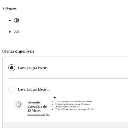
Voltagem
:
110
220
Ofertas
disponíveis
Lava-Louças Electrolux com a porta Inox, 10 Serviços, 07 Programas de Lavagem e Função Higienizar Compras - LL10X
Lava-Louças Electrolux com a porta Inox, 10 Serviços, 07 Programas de Lavagem e Função Higienizar Compras - LL10X
Garantia 
Troca garantida em defeitos funcionais.
Cobertura ilimitada por até 36 meses.
Estendida de 
Proteção sem sair de casa.
Tranquilidade com suporte especializado.
12 Meses
Ver termos e condições