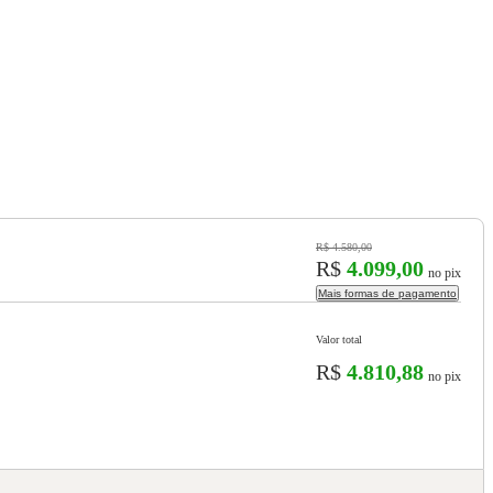
R$ 4.580,00
R$
4.099,00
no pix
Mais formas de pagamento
Valor total
R$
4.810,88
no pix