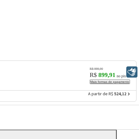
R$ 999,90
Libras
R$
899,91
no pix
Mais formas de pagamento
A partir de R$
524,12