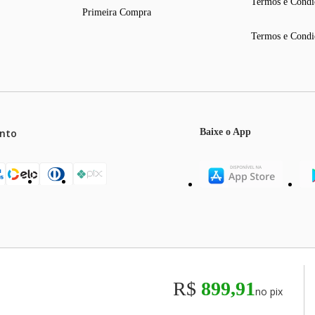
Termos e Condi
Primeira Compra
Termos e Condi
nto
Baixe o App
mos o máximo de 5 itens por produto ou enquanto durarem nossos e
o válidos exclusivamente para compras efetuadas no site, podendo di
R$
899,91
no pix
odos os preços e condições comerciais estão sujeitos a alteração se