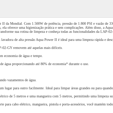
r II da Mondial. Com 1.500W de potência, pressão de 1.800 PSI e vazão de 330 
o mais, ela oferece uma higienização prática e sem complicações. Além disso, 
ransforme sua rotina de limpeza e conheça todas as funcionalidades da LAP-0
a lavadora de alta pressão Aqua Power II é ideal para uma limpeza rápida e des
LAP-02-GY removem até aquelas mais difíceis.
om economia de água e tempo.
 de água proporcionando até 80% de economia* durante o uso.
tando vazamentos de água.
 lugar para outro facilmente. Ideal para limpar áreas grandes ou para quando 
étrico de 5 metros e uma mangueira com 5 metros, permitindo uma limpeza sup
 para cabo elétrico, mangueira, pistola e porta-acessórios, você mantém todo