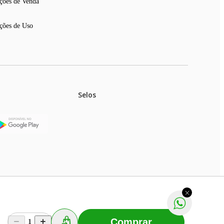
ções de Venda
ções de Uso
Selos
stoques.
ferir na rede de lojas físicas.
m aviso prévio. Fast Shop S. A. CNPJ: 43.708.379/0001-
Comprar
1