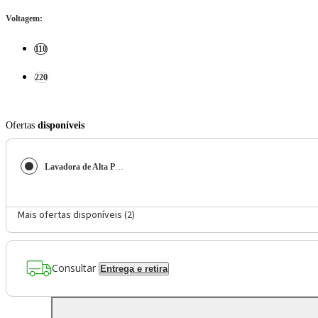
Voltagem
:
110
220
Ofertas
disponíveis
Lavadora de Alta Pressão Aqua Power II Mondial 1500W - LAP-02-GY
Mais ofertas disponíveis (
2
)
Consultar
Entrega e retira