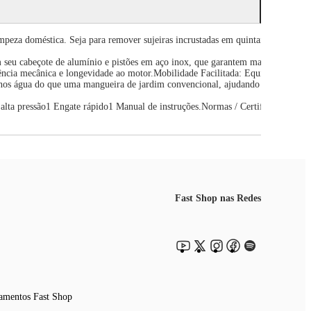
peza doméstica. Seja para remover sujeiras incrustadas em quintais, lavar veíc
em seu cabeçote de alumínio e pistões em aço inox, que garantem maior resist
ência mecânica e longevidade ao motor.Mobilidade Facilitada: Equipada com roda
80% menos água do que uma mangueira de jardim convencional, ajudando o se
 alta pressão1 Engate rápido1 Manual de instruções.Normas / Certificações:IE
Fast Shop nas Redes
amentos Fast Shop