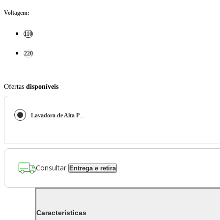
Voltagem
:
110
220
Ofertas
disponíveis
Lavadora de Alta Pressão Kärcher Acqua Jet 1830PSI 1500W
Consultar
Entrega e retira
Características