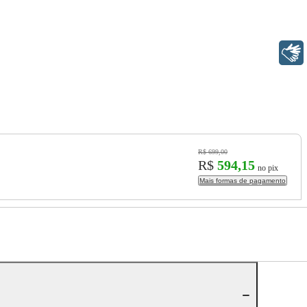
Libras
R$ 699,00
R$
594,15
no pix
Mais formas de pagamento