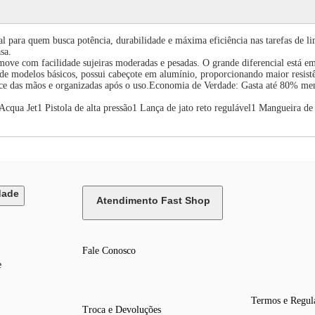
 para quem busca potência, durabilidade e máxima eficiência nas tarefas de lim
sa.
move com facilidade sujeiras moderadas e pesadas. O grande diferencial está 
 de modelos básicos, possui cabeçote em alumínio, proporcionando maior resist
alcance das mãos e organizadas após o uso.Economia de Verdade: Gasta até 
cqua Jet1 Pistola de alta pressão1 Lança de jato reto regulável1 Mangueira de
dade
Atendimento Fast Shop
Fale Conosco
e
Termos e Regul
Troca e Devoluções