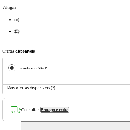
Voltagem
:
110
220
Ofertas
disponíveis
Lavadora de Alta Pressão Kärcher K5 2100 PSI 2100W com Motor a Indução
Mais ofertas disponíveis (
2
)
Consultar
Entrega e retira