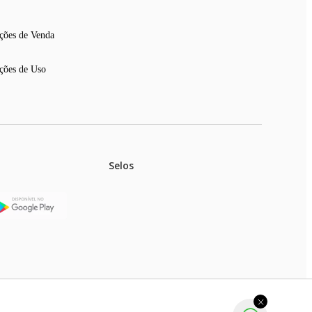
ções de Venda
ções de Uso
Selos
stoques.
ferir na rede de lojas físicas.