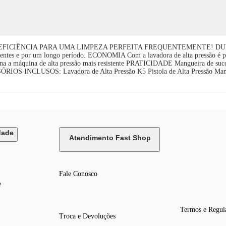
 E EFICIÊNCIA PARA UMA LIMPEZA PERFEITA FREQUENTEMENTE! DURABIL
entes e por um longo período. ECONOMIA Com a lavadora de alta pressão é p
 máquina de alta pressão mais resistente PRATICIDADE Mangueira de sucção p
ESSÓRIOS INCLUSOS: Lavadora de Alta Pressão K5 Pistola de Alta Pressão Mang
dade
Atendimento Fast Shop
Fale Conosco
e
Termos e Regul
Troca e Devoluções