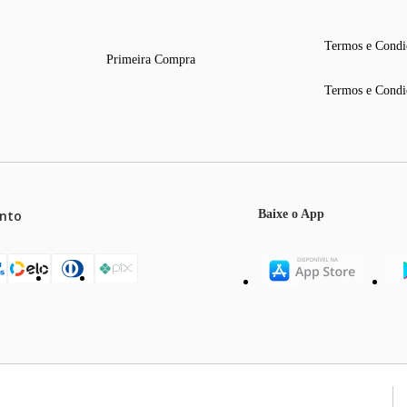
Termos e Condi
Primeira Compra
Termos e Condi
nto
Baixe o App
mos o máximo de 5 itens por produto ou enquanto durarem nossos e
o válidos exclusivamente para compras efetuadas no site, podendo di