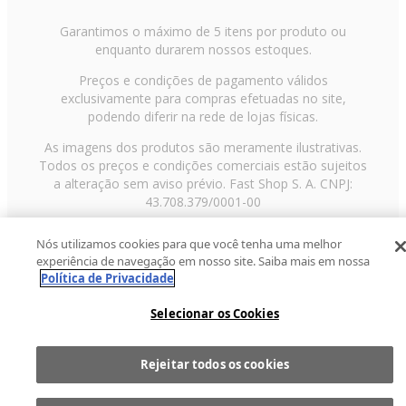
Garantimos o máximo de 5 itens por produto ou
enquanto durarem nossos estoques.
Preços e condições de pagamento válidos
exclusivamente para compras efetuadas no site,
podendo diferir na rede de lojas físicas.
As imagens dos produtos são meramente ilustrativas.
Todos os preços e condições comerciais estão sujeitos
a alteração sem aviso prévio. Fast Shop S. A. CNPJ:
43.708.379/0001-00
Avenida Zaki Narchi, nº 1650, sobreloja, Carandiru, São
Nós utilizamos cookies para que você tenha uma melhor
Paulo/SP, CEP 02029-001, Telefone: 11 3003-3728 ©
experiência de navegação em nosso site. Saiba mais em nossa
2013 Fast Shop - Todos os direitos reservados
RF
Política de Privacidade
Selecionar os Cookies
Rejeitar todos os cookies