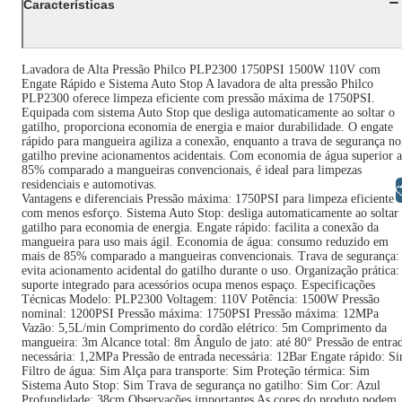
Características
Lavadora de Alta Pressão Philco PLP2300 1750PSI 1500W 110V com
Engate Rápido e Sistema Auto Stop A lavadora de alta pressão Philco
PLP2300 oferece limpeza eficiente com pressão máxima de 1750PSI.
Equipada com sistema Auto Stop que desliga automaticamente ao soltar o
gatilho, proporciona economia de energia e maior durabilidade. O engate
rápido para mangueira agiliza a conexão, enquanto a trava de segurança no
gatilho previne acionamentos acidentais. Com economia de água superior a
85% comparado a mangueiras convencionais, é ideal para limpezas
residenciais e automotivas.
Libras
Vantagens e diferenciais Pressão máxima: 1750PSI para limpeza eficiente
com menos esforço. Sistema Auto Stop: desliga automaticamente ao soltar
gatilho para economia de energia. Engate rápido: facilita a conexão da
mangueira para uso mais ágil. Economia de água: consumo reduzido em
mais de 85% comparado a mangueiras convencionais. Trava de segurança:
evita acionamento acidental do gatilho durante o uso. Organização prática:
suporte integrado para acessórios ocupa menos espaço. Especificações
Técnicas Modelo: PLP2300 Voltagem: 110V Potência: 1500W Pressão
nominal: 1200PSI Pressão máxima: 1750PSI Pressão máxima: 12MPa
Vazão: 5,5L/min Comprimento do cordão elétrico: 5m Comprimento da
mangueira: 3m Alcance total: 8m Ângulo de jato: até 80° Pressão de entra
necessária: 1,2MPa Pressão de entrada necessária: 12Bar Engate rápido: S
Filtro de água: Sim Alça para transporte: Sim Proteção térmica: Sim
Sistema Auto Stop: Sim Trava de segurança no gatilho: Sim Cor: Azul
Profundidade: 38cm Observações importantes As cores do produto podem