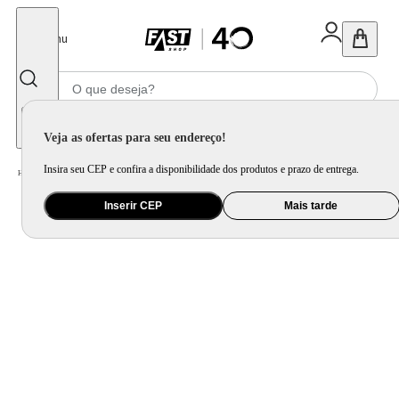
Fechar
Menu
Informe seu CEP
Veja as ofertas para seu endereço!
Insira seu CEP e confira a disponibilidade dos produtos e prazo de entrega.
Home
/
Eletroportátil
/
Equipamento de Limpeza
/
Lavadora de Alta Pressão
Inserir CEP
Mais tarde