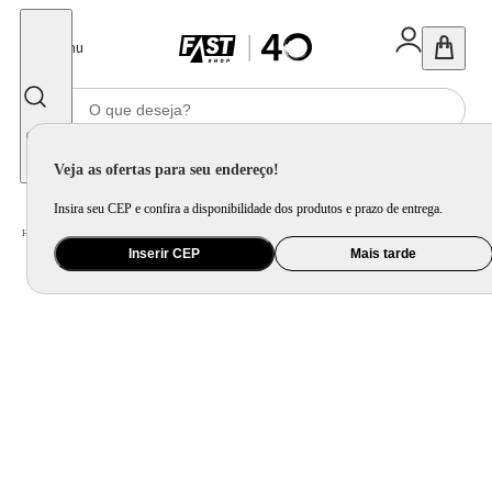
Fechar
Menu
Informe seu CEP
Veja as ofertas para seu endereço!
Insira seu CEP e confira a disponibilidade dos produtos e prazo de entrega.
Home
/
Eletrodomésticos
/
Máquina de Lavar Roupa
/
Lavadora de Roupa
Inserir CEP
Mais tarde