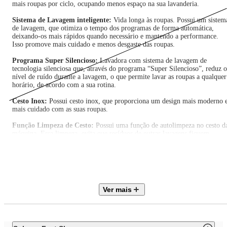
mais roupas por ciclo, ocupando menos espaço na sua lavanderia.
Sistema de Lavagem inteligente:
Vida longa às roupas. Possui um sistem
de lavagem, que otimiza o tempo dos programas de forma automática,
deixando-os mais rápidos quando necessário e mantendo a performance.
Isso promove mais cuidado e menos desgaste das roupas.
Programa Super Silencioso:
Lavadora com sistema de lavagem de
tecnologia silenciosa que, através do programa “Super Silencioso”, reduz o
nível de ruído durante a lavagem, o que permite lavar as roupas a qualquer
horário, de acordo com a sua rotina.
Cesto Inox:
Possui cesto inox, que proporciona um design mais moderno 
mais cuidado com as suas roupas.
Função Limpeza de Cesto:
Possui uma função de autolimpeza no cesto d
máquina. Essa limpeza, evita que resíduos de outras lavagens fiquem
acumulados no cesto, promovendo uma lavagem mais eficiente.
Programas de Lavagem:
Possui 11 programas de lavagem, especialmente
desenvolvidos para lavar adequadamente todos os tipos de roupas e sujeiras
Função Avança Etapas:
Função que permite avançar a programação da
Ver mais
máquina através de uma única tecla. Promovendo mais agilidade no dia a
dia.
Função Turbo Agitação/Secagem:
Aumenta a ação mecânica da agitação
melhorando o desempenho da lavagem. Indicado para manchas mais difíce