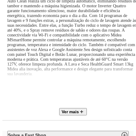
Auto Clean realiza um ciclo de limpeza automático, eliminando resíduos d
tambor e mantendo a máquina higienizada. O motor Inverter Quattro
garante funcionamento silencioso, maior durabilidade e eficiência
energética, trazendo economia para o dia a dia. Com 14 programas de
lavagem e 9 funções extras, a personalização do ciclo de lavagem atende às
suas necessidades. Entre elas, a função Turbo reduz o tempo de lavagem 
até 40%, e o Spray remove resíduos de sabão e odores das roupas. A
conectividade via Wi-Fi e compatibilidade com o aplicativo Midea
MSmartHome permite controlar a máquina remotamente, escolhendo
programas, temperatura e intensidade do ciclo. Também é compatível com
assistentes de voz Alexa e Google Assistente.Seu design sofisticado conta
com painel Touch Digital e Botão Lunar, proporcionando uma experiência
moderna e prática. Com temperaturas ajustáveis de até 60°C na versão
127V, oferece limpeza profunda. A Lava e Seca HealthGuard Smart 13kg
Midea alia inovação, alta performance e design elegante para transformar
sua lavanderia.
Especificações Técnicas:
Marca: Midea
Modelo: MF200D130WBGK01 (127V) / MF200D130WBGK01 (220V)
Cor: Titanium
Capacidade: 13kg Lavagem 8kg Secagem
Ver mais
Potência: 1250W
Frequência: 60Hz
Painel: Touch Digital
Inverter: Sim
Wifi: Sim
Sobre a Fast Shop