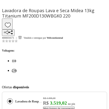
Lavadora de Roupas Lava e Seca Midea 13kg
Titanium MF200D130WBGK0 220
4000034171
Vendido e entregue por
Webcontinental
Voltagem
:
110
220
Ofertas
disponíveis
R$ 3.998,89
Lavadora de Roupas Lava e Seca Midea 13kg Titanium MF200D130WBGK0
R$
3.519,02
no pix
Mais formas de pagamento