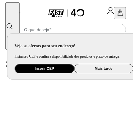
Fechar
Menu
Informe seu CEP
Veja as ofertas para seu endereço!
Insira seu CEP e confira a disponibilidade dos produtos e prazo de entrega.
Home
/
Eletrodomésticos
/
Máquina de Lavar Roupa
/
Lava e Seca
/
Lavadora de Roupas Lava e Seca Midea 13kg Titanium MF200D130WBGK0
Inserir CEP
Mais tarde