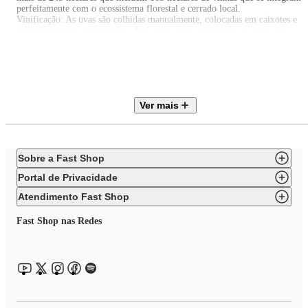
perfeitamente com o ecossistema florestal e cerrado local.
Vinificação: As uvas são colhidas manualmente, colocadas em caixotes e
cuidadosamente selecionadas. Após uma curta maceração, as uvas são
suavemente prensadas. Depois de assentado, o mosto resultante é transferi
para cubas de inox ou barricas de carvalho francês, onde fermenta e
permanece sobre as borras durante cerca de 5 meses.
Maturação: Maturado por 5 meses em cubas de inox ou barricas de carvalh
francês.
Ver mais
Sobre a Fast Shop
Portal de Privacidade
Atendimento Fast Shop
Fast Shop nas Redes