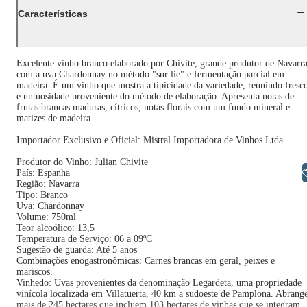
Características
Excelente vinho branco elaborado por Chivite, grande produtor de Navarra
com a uva Chardonnay no método "sur lie" e fermentação parcial em
madeira. É um vinho que mostra a tipicidade da variedade, reunindo fresc
e untuosidade proveniente do método de elaboração. Apresenta notas de
frutas brancas maduras, cítricos, notas florais com um fundo mineral e
matizes de madeira.
Importador Exclusivo e Oficial: Mistral Importadora de Vinhos Ltda.
Produtor do Vinho: Julian Chivite
Libras
País: Espanha
Região: Navarra
Tipo: Branco
Uva: Chardonnay
Volume: 750ml
Teor alcoólico: 13,5
Temperatura de Serviço: 06 a 09ºC
Sugestão de guarda: Até 5 anos
Combinações enogastronômicas: Carnes brancas em geral, peixes e
mariscos.
Vinhedo: Uvas provenientes da denominação Legardeta, uma propriedade
vinícola localizada em Villatuerta, 40 km a sudoeste de Pamplona. Abrang
mais de 245 hectares que incluem 103 hectares de vinhas que se integram