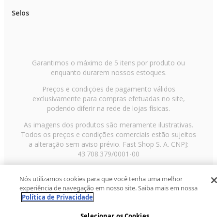
Selos
Garantimos o máximo de 5 itens por produto ou
enquanto durarem nossos estoques.
Preços e condições de pagamento válidos
exclusivamente para compras efetuadas no site,
podendo diferir na rede de lojas físicas.
As imagens dos produtos são meramente ilustrativas.
Todos os preços e condições comerciais estão sujeitos
a alteração sem aviso prévio. Fast Shop S. A. CNPJ:
43.708.379/0001-00
Avenida Zaki Narchi, nº 1650, sobreloja, Carandiru, São
Nós utilizamos cookies para que você tenha uma melhor
Paulo/SP, CEP 02029-001, Telefone: 11 3003-3728 ©
experiência de navegação em nosso site. Saiba mais em nossa
2013 Fast Shop - Todos os direitos reservados
RF
Política de Privacidade
Selecionar os Cookies