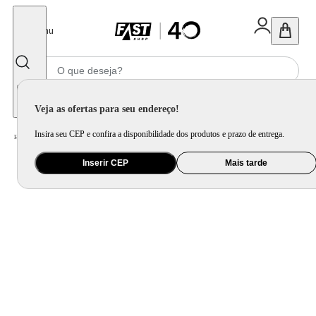
Fechar
Menu
Informe seu CEP
Veja as ofertas para seu endereço!
Insira seu CEP e confira a disponibilidade dos produtos e prazo de entrega.
Home
/
Mercado
/
Bebida
/
Vinho
Inserir CEP
Mais tarde