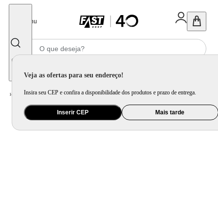
Fechar
Menu
Informe seu CEP
Veja as ofertas para seu endereço!
Insira seu CEP e confira a disponibilidade dos produtos e prazo de entrega.
Home
/
Brinquedo e Colecionável
/
Para Colecionar
Inserir CEP
Mais tarde