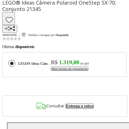
LEGO® Ideas Câmera Polaroid OneStep SX-70;
Conjunto 21345
4000059098
Vendido e entregue por
Shopmulti
Ofertas
disponíveis
R$
1.319,00
no pix
LEGO® Ideas Câmera Polaroid OneStep SX-70; Conjunto 21345
Mais formas de pagamento
Consultar
Entrega e retira