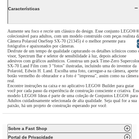
Características
Aumente seu foco e recrie um clássico do design. Esse conjunto LEGO®
colecionável para adultos, com um modelo construído com peças realista d
Câmera Polaroid OneStep SX-70 (21345) é o melhor presente para
Libras
fotógrafos e apaixonados por câmeras.
Desfrute de um tempo de qualidade capturando os detalhes icônicos como 
visor, Spectrum Bar e seletor de sensibilidade à luz, depois adicione
adesivos com gráficos autênticos. Construa um pack Time-Zero Supercolo
SX-70 Land Film com 3 “fotos” ilustradas, incluindo uma do inventor da
Polaroid, Edwin H. Land. Escolha uma foto, carregue-a na câmera, aperte
botão vermelho do obturador e a foto é “impressa”, assim como na câmera
real.
Encontre instruções na caixa e no aplicativo LEGO® Builder para guiar
você por cada passo da experiência de construção consciente e criativa. Ess
modelo LEGO® Ideas é parte de uma coleção de Conjuntos LEGO® para
Adultos cuidadosamente selecionada de alta qualidade. Seja qual for a sua
paixão, há um projeto de construção esperando por você.
Sobre a Fast Shop
Portal de Privacidade