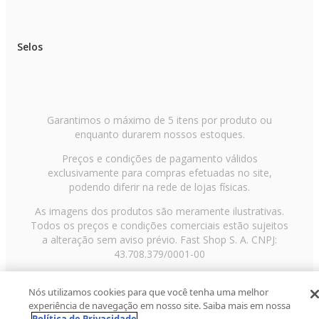
Selos
Garantimos o máximo de 5 itens por produto ou
enquanto durarem nossos estoques.
Preços e condições de pagamento válidos
exclusivamente para compras efetuadas no site,
podendo diferir na rede de lojas físicas.
As imagens dos produtos são meramente ilustrativas.
Todos os preços e condições comerciais estão sujeitos
a alteração sem aviso prévio. Fast Shop S. A. CNPJ:
43.708.379/0001-00
Avenida Zaki Narchi, nº 1650, sobreloja, Carandiru, São
Nós utilizamos cookies para que você tenha uma melhor
Paulo/SP, CEP 02029-001, Telefone: 11 3003-3728 ©
experiência de navegação em nosso site. Saiba mais em nossa
2013 Fast Shop - Todos os direitos reservados
RF