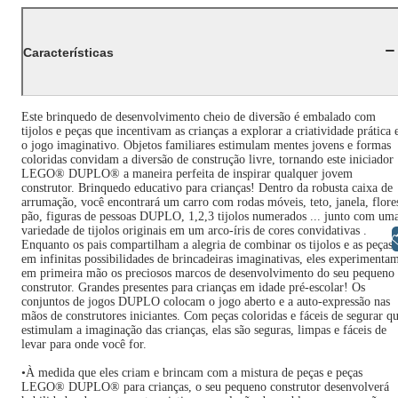
Características
Este brinquedo de desenvolvimento cheio de diversão é embalado com
tijolos e peças que incentivam as crianças a explorar a criatividade prática 
o jogo imaginativo. Objetos familiares estimulam mentes jovens e formas
coloridas convidam a diversão de construção livre, tornando este iniciador
LEGO® DUPLO® a maneira perfeita de inspirar qualquer jovem
construtor. Brinquedo educativo para crianças! Dentro da robusta caixa de
arrumação, você encontrará um carro com rodas móveis, teto, janela, flore
pão, figuras de pessoas DUPLO, 1,2,3 tijolos numerados ... junto com um
variedade de tijolos originais em um arco-íris de cores convidativas .
Libras
Enquanto os pais compartilham a alegria de combinar os tijolos e as peças
em infinitas possibilidades de brincadeiras imaginativas, eles experimenta
em primeira mão os preciosos marcos de desenvolvimento do seu pequeno
construtor. Grandes presentes para crianças em idade pré-escolar! Os
conjuntos de jogos DUPLO colocam o jogo aberto e a auto-expressão nas
mãos de construtores iniciantes. Com peças coloridas e fáceis de segurar q
estimulam a imaginação das crianças, elas são seguras, limpas e fáceis de
levar para onde você for.
•À medida que eles criam e brincam com a mistura de peças e peças
LEGO® DUPLO® para crianças, o seu pequeno construtor desenvolverá