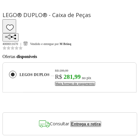
LEGO® DUPLO® - Caixa de Peças
4000011670
Vendido e entregue por
M Brinq
Ofertas
disponíveis
R$ 299,99
LEGO® DUPLO® - Caixa de Peças
R$
281,99
no pix
Mais formas de pagamento
Consultar
Entrega e retira