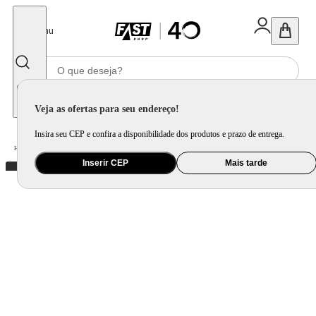
Fechar
Menu
Informe seu CEP
Veja as ofertas para seu endereço!
Insira seu CEP e confira a disponibilidade dos produtos e prazo de entrega.
Home
/
Brinquedo e Colecionável
/
Para Colecionar
Inserir CEP
Mais tarde