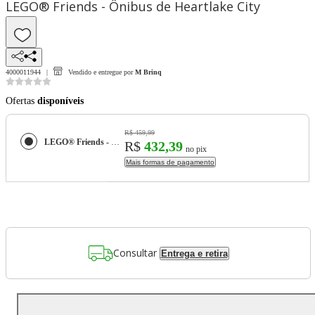
LEGO® Friends - Ônibus de Heartlake City
4000011944
Vendido e entregue por
M Brinq
Ofertas
disponíveis
R$ 459,99
LEGO® Friends - Ônibus de Heartlake City
R$
432,39
no pix
Mais formas de pagamento
Consultar
Entrega e retira