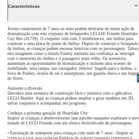
Características
Jovens construtores de 7 anos ou mais podem desfrutar de muita ação de
dramatização com este conjunto de brinquedos LEGO® Friends Heartlake
City Bus (41759). O conjunto vem com 3 minibonecos, um ônibus para
construir e uma placa de ponto de ônibus. Depois de construir o brinquedo
de ônibus, as crianças podem encenar histórias com os personagens. Talvez
eles imaginem como a tímida Paisley aumenta sua confiança ao interagir
com o motorista do ônibus e o passageiro mais velho. Os acessórios
aumentam as oportunidades de dramatização e incluem uma scooter de
mobilidade, uma rampa, um carregador 'elétrico' fingido para o ônibus, o
livro de Paisley, óculos de sol e smartphone, um guarda-chuva e um buquê
Libras
de flores.
Aumente a diversão
Descubra uma aventura de construção fácil e intuitiva com o aplicativo
LEGO Builder. Aqui as crianças podem ampliar e girar modelos em 3D,
salvar conjuntos e acompanhar seu progresso.
Conheça a próxima geração de Heartlake City
Inspire as crianças a desenvolverem suas paixões enquanto exploram o nov
mundo de LEGO Friends com seu elenco diversificado de personagens.
• Encenação de transporte para crianças com mais de 7 anos - Inspire as
crianças a criar suas próprias histórias de viagem enquanto constroem e