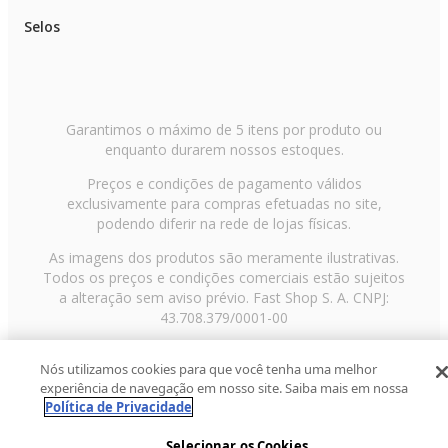
Selos
Garantimos o máximo de 5 itens por produto ou
enquanto durarem nossos estoques.
Preços e condições de pagamento válidos
exclusivamente para compras efetuadas no site,
podendo diferir na rede de lojas físicas.
As imagens dos produtos são meramente ilustrativas.
Todos os preços e condições comerciais estão sujeitos
a alteração sem aviso prévio. Fast Shop S. A. CNPJ:
43.708.379/0001-00
Avenida Zaki Narchi, nº 1650, sobreloja, Carandiru, São
Nós utilizamos cookies para que você tenha uma melhor
Paulo/SP, CEP 02029-001, Telefone: 11 3003-3728 ©
experiência de navegação em nosso site. Saiba mais em nossa
2013 Fast Shop - Todos os direitos reservados
RF
Política de Privacidade
Selecionar os Cookies