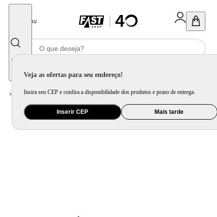
Fechar
Menu
Informe seu CEP
Veja as ofertas para seu endereço!
Insira seu CEP e confira a disponibilidade dos produtos e prazo de entrega.
Home
/
Brinquedo e Colecionável
/
Para Colecionar
Inserir CEP
Mais tarde