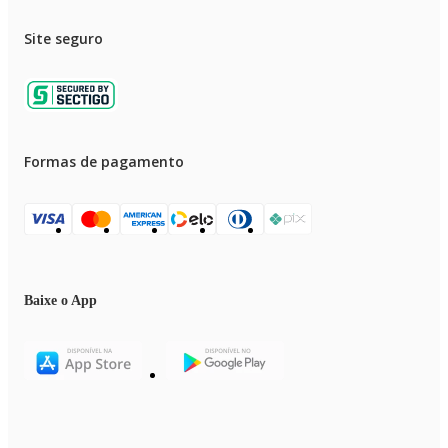
• Um produto de qualidade – Todos os componentes LEGO® atendem aos
rígidos padrões da indústria para garantir que sejam consistentes,
Site seguro
compatíveis e fáceis de construir: é assim desde 1958
• Segurança em primeiro lugar – os tijolos e peças LEGO® Friends são
derrubados, aquecidos, esmagados, torcidos e analisados ??para garantir qu
atendam aos rigorosos padrões globais de segurança
Formas de pagamento
Baixe o App