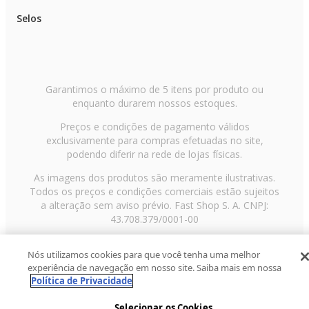
Selos
Garantimos o máximo de 5 itens por produto ou
enquanto durarem nossos estoques.
Preços e condições de pagamento válidos
exclusivamente para compras efetuadas no site,
podendo diferir na rede de lojas físicas.
As imagens dos produtos são meramente ilustrativas.
Todos os preços e condições comerciais estão sujeitos
a alteração sem aviso prévio. Fast Shop S. A. CNPJ:
43.708.379/0001-00
Avenida Zaki Narchi, nº 1650, sobreloja, Carandiru, São
Nós utilizamos cookies para que você tenha uma melhor
Paulo/SP, CEP 02029-001, Telefone: 11 3003-3728 ©
experiência de navegação em nosso site. Saiba mais em nossa
2013 Fast Shop - Todos os direitos reservados
RF
Política de Privacidade
Selecionar os Cookies