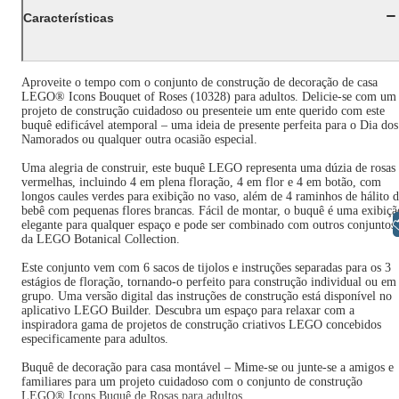
Características
Aproveite o tempo com o conjunto de construção de decoração de casa
LEGO® Icons Bouquet of Roses (10328) para adultos. Delicie-se com um
projeto de construção cuidadoso ou presenteie um ente querido com este
buquê edificável atemporal – uma ideia de presente perfeita para o Dia dos
Namorados ou qualquer outra ocasião especial.
Uma alegria de construir, este buquê LEGO representa uma dúzia de rosas
vermelhas, incluindo 4 em plena floração, 4 em flor e 4 em botão, com
longos caules verdes para exibição no vaso, além de 4 raminhos de hálito 
bebê com pequenas flores brancas. Fácil de montar, o buquê é uma exibiçã
Libras
elegante para qualquer espaço e pode ser combinado com outros conjuntos
da LEGO Botanical Collection.
Este conjunto vem com 6 sacos de tijolos e instruções separadas para os 3
estágios de floração, tornando-o perfeito para construção individual ou em
grupo. Uma versão digital das instruções de construção está disponível no
aplicativo LEGO Builder. Descubra um espaço para relaxar com a
inspiradora gama de projetos de construção criativos LEGO concebidos
especificamente para adultos.
Buquê de decoração para casa montável – Mime-se ou junte-se a amigos e
familiares para um projeto cuidadoso com o conjunto de construção
LEGO® Icons Buquê de Rosas para adultos