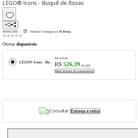
LEGO® Icons - Buquê de Rosas
4000012080
Vendido e entregue por
M Brinq
Ofertas
disponíveis
R$ 559,99
LEGO® Icons - Buquê de Rosas
R$
526,39
no pix
Mais formas de pagamento
Consultar
Entrega e retira