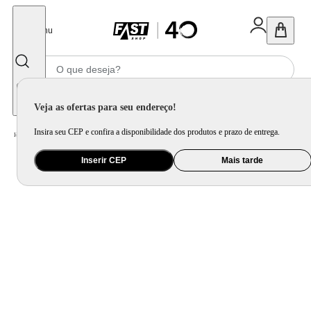
Fechar
Menu
Informe seu CEP
Veja as ofertas para seu endereço!
Insira seu CEP e confira a disponibilidade dos produtos e prazo de entrega.
Home
/
Brinquedo e Colecionável
/
Para Colecionar
Inserir CEP
Mais tarde