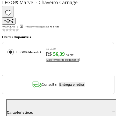
LEGO® Marvel - Chaveiro Carnage
4000011761
Vendido e entregue por
M Brinq
Ofertas
disponíveis
R$ 59,99
LEGO® Marvel - Chaveiro Carnage
R$
56,39
no pix
Mais formas de pagamento
Consultar
Entrega e retira
Características