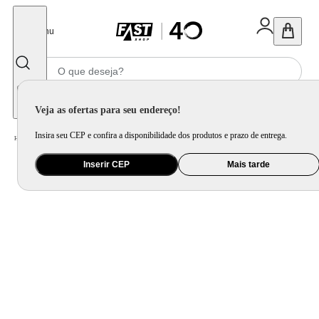
Fechar
Menu
Informe seu CEP
Veja as ofertas para seu endereço!
Insira seu CEP e confira a disponibilidade dos produtos e prazo de entrega.
Home
/
Brinquedo e Colecionável
/
Para Colecionar
Inserir CEP
Mais tarde