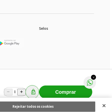
Selos
stoques.
ferir na rede de lojas físicas.
m aviso prévio. Fast Shop S. A. CNPJ: 43.708.379/0001-
Comprar
1
Selecionar os Cookies
 Fast Shop - Todos os direitos reservados
RF
Rejeitar todos os cookies