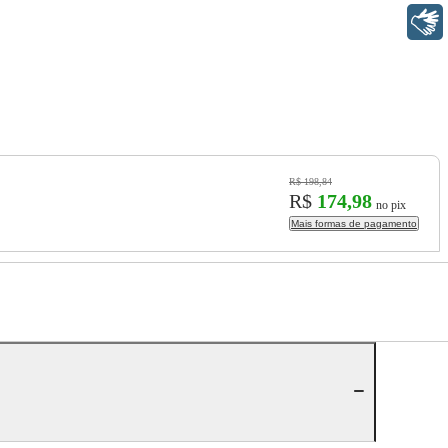
Libras
R$ 198,84
R$
174,98
no pix
Mais formas de pagamento