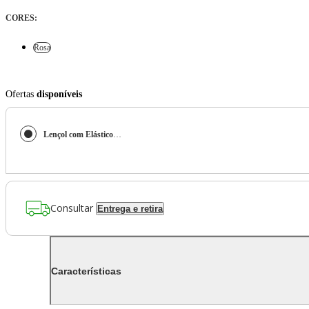
CORES
:
Rosa
Ofertas
disponíveis
Lençol com Elástico 200 Fios Rice - Solteiro
Consultar
Entrega e retira
Características