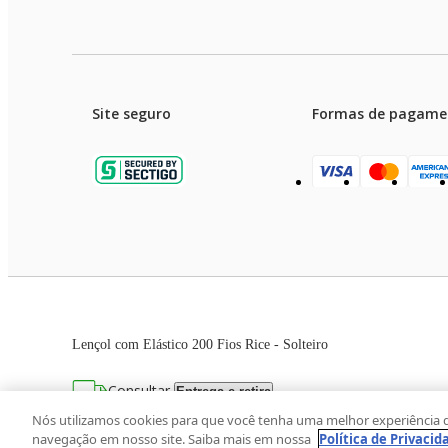
Site seguro
Formas de pagame
Garanti
Preços e condições de pagament
Lençol com Elástico 200 Fios Rice - Solteiro
As imagens dos produtos são meramente ilustrativas. T
Consultar
Entrega e retira
Avenida Zaki Narchi, nº 1650, sobreloja, Ca
Nós utilizamos cookies para que você tenha uma melhor experiência 
navegação em nosso site. Saiba mais em nossa
Política de Privacid