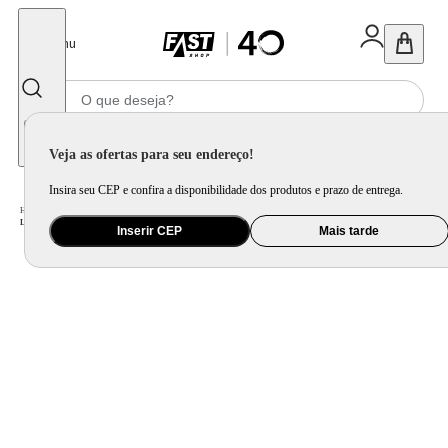
Fechar
Menu
Informe seu CEP
Veja as ofertas para seu endereço!
Insira seu CEP e confira a disponibilidade dos produtos e prazo de entrega.
Home
/
Cama, Mesa e Banho
/
Cama
/
Lençol e Fronha
/
Lençol Superior Basics em Vivo Branco e Verde Menta 200 Fios - Solteiro
Inserir CEP
Mais tarde