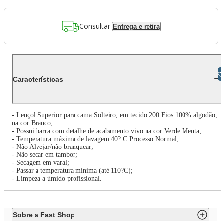
Consultar
Entrega e retira
Libras
Características
- Lençol Superior para cama Solteiro, em tecido 200 Fios 100% algodão,
na cor Branco;
- Possui barra com detalhe de acabamento vivo na cor Verde Menta;
- Temperatura máxima de lavagem 40? C Processo Normal;
- Não Alvejar/não branquear;
- Não secar em tambor;
- Secagem em varal;
- Passar a temperatura mínima (até 110?C);
- Limpeza a úmido profissional.
Sobre a Fast Shop