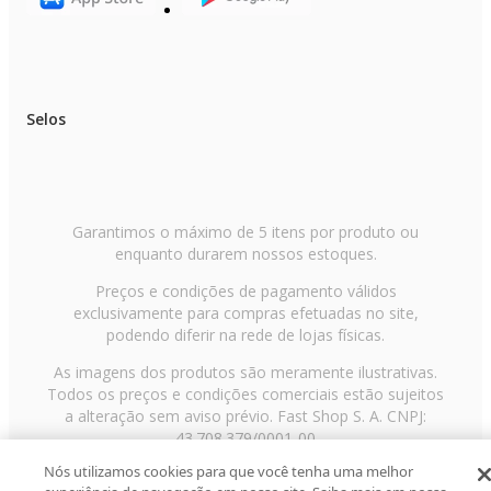
Selos
Garantimos o máximo de 5 itens por produto ou
enquanto durarem nossos estoques.
Preços e condições de pagamento válidos
exclusivamente para compras efetuadas no site,
podendo diferir na rede de lojas físicas.
As imagens dos produtos são meramente ilustrativas.
Todos os preços e condições comerciais estão sujeitos
a alteração sem aviso prévio. Fast Shop S. A. CNPJ:
43.708.379/0001-00
Nós utilizamos cookies para que você tenha uma melhor
Avenida Zaki Narchi, nº 1650, sobreloja, Carandiru, São