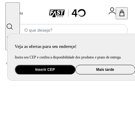
Fechar
Menu
Informe seu CEP
Veja as ofertas para seu endereço!
Insira seu CEP e confira a disponibilidade dos produtos e prazo de entrega.
Home
/
Cama, Mesa e Banho
/
Cama
/
Lençol e Fronha
/
Lençol Superior Rice 200 Fios - Queen Size
Inserir CEP
Mais tarde