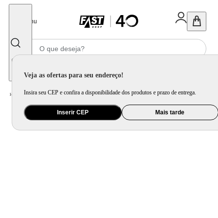
Fechar
Menu
Informe seu CEP
Veja as ofertas para seu endereço!
Insira seu CEP e confira a disponibilidade dos produtos e prazo de entrega.
Home
/
Mercado
/
Bebida
/
Vinho
Inserir CEP
Mais tarde