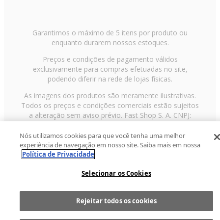
Garantimos o máximo de 5 itens por produto ou
enquanto durarem nossos estoques.
Preços e condições de pagamento válidos
exclusivamente para compras efetuadas no site,
podendo diferir na rede de lojas físicas.
As imagens dos produtos são meramente ilustrativas.
Todos os preços e condições comerciais estão sujeitos
a alteração sem aviso prévio. Fast Shop S. A. CNPJ:
43.708.379/0001-00
Nós utilizamos cookies para que você tenha uma melhor
Avenida Zaki Narchi, nº 1650, sobreloja, Carandiru, São
experiência de navegação em nosso site. Saiba mais em nossa
Paulo/SP, CEP 02029-001, Telefone: 11 3003-3728 ©
Política de Privacidade
2013 Fast Shop - Todos os direitos reservados
RF
Selecionar os Cookies
Rejeitar todos os cookies