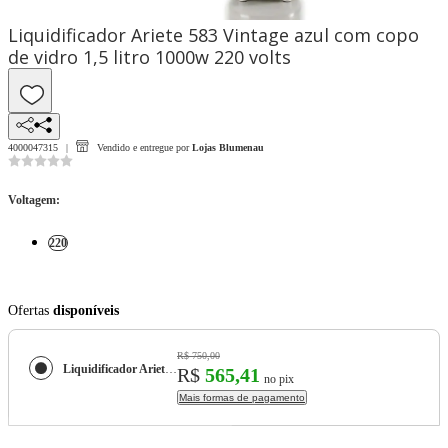
Liquidificador Ariete 583 Vintage azul com copo
de vidro 1,5 litro 1000w 220 volts
4000047315
Vendido e entregue por
Lojas Blumenau
Voltagem
:
220
Ofertas
disponíveis
R$ 750,00
Liquidificador Ariete 583 Vintage azul com copo de vidro 1,5 litro 1000w 220 volts
R$
565,41
no pix
Mais formas de pagamento