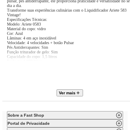
pulsar, pés antiderrapante, ele proporciona praticidade e versatilidade no s
dia a dia.
Transforme suas experiências culinárias com o Liquidificador Ariete 583
Vintage!
Especificações Técnicas:
Modelo: Ariete 0583
Material do copo: vidro
Cor: Azul
Lâminas: 4 em aço inoxidável
Velocidade: 4 velocidades + botão Pulsar
Pés Antiderrapantes: Sim
Função triturador de gelo: Sim
Capacidade do copo: 1,5 litros
Potência: 1.000 Watts
Voltagem: 220V
Dimensões (C x A x L): 21,50 x 40,50 x 18,50 cm
Peso do produto: 3,96 Kg
Peso total (produto na embalagem): 4,54 kg
EAN: 8003705119383
Registro no INMETRO: BRA23/00580
Ver mais
Itens Inclusos: Liquidificador Ariete 583 Vintage azul com copo de vidro.
Sobre a Fast Shop
Portal de Privacidade