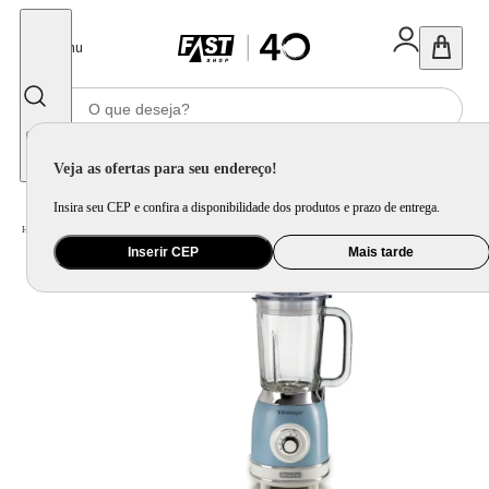
Fechar
Menu
Informe seu CEP
Veja as ofertas para seu endereço!
Insira seu CEP e confira a disponibilidade dos produtos e prazo de entrega.
Home
/
Eletroportátil
/
Liquidificador
Inserir CEP
Mais tarde