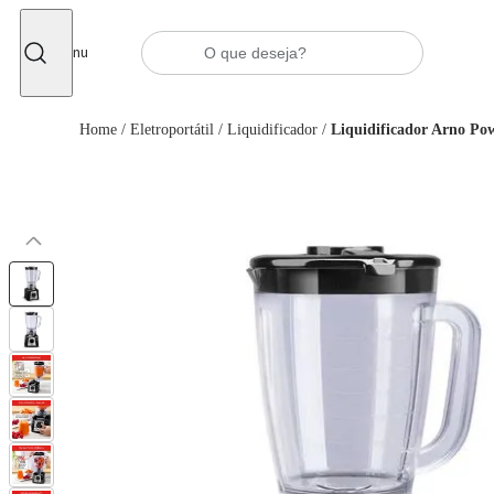
Fechar
Menu
Home
/
Eletroportátil
/
Liquidificador
/
Liquidificador Arno Po