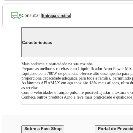
Consultar
Entrega e retira
Características
Mais potência e praticidade na sua cozinha
Prepare as melhores receitas com Liquidificador Arno Power Mix 
Equipado com 700W de potência, oferece alto desempenho para prepa
proporciona capacidade adequada para toda a família, permitindo 
As lâminas AFIAMAX em aço inox são 18% mais afiadas, ultra duráv
as receitas.
Com 3 velocidades e função pulsar, é possível ajustar a textura e c
Conheça outros produtos Arno e leve mais praticidade e qualidade 
Sobre a Fast Shop
Portal de Privaci