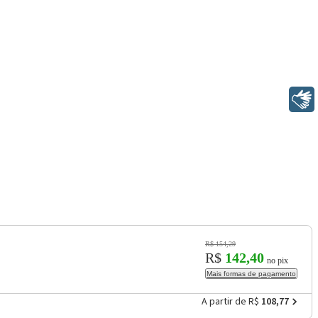
Libras
R$ 154,29
R$
142,40
no pix
Mais formas de pagamento
A partir de R$
108,77