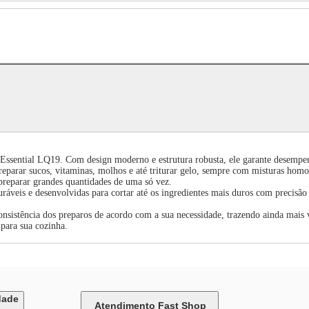
Essential LQ19. Com design moderno e estrutura robusta, ele garante desempen
rar sucos, vitaminas, molhos e até triturar gelo, sempre com misturas homogêne
preparar grandes quantidades de uma só vez.
eis e desenvolvidas para cortar até os ingredientes mais duros com precisão e 
onsistência dos preparos de acordo com a sua necessidade, trazendo ainda mais ve
para sua cozinha.
dade
Atendimento Fast Shop