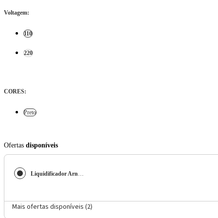
Voltagem
:
110
220
CORES
:
Preto
Ofertas
disponíveis
Liquidificador Arno Power Mix Essential LQ19 700W Jarra 2,4L 3 Velocidades Preto
Mais ofertas disponíveis (
2
)