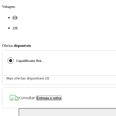
Voltagem
:
110
220
Ofertas
disponíveis
Liquidificador Britânia 1100W 2,7L 4 Velocidades BLQ1100
Mais ofertas disponíveis (
3
)
Consultar
Entrega e retira