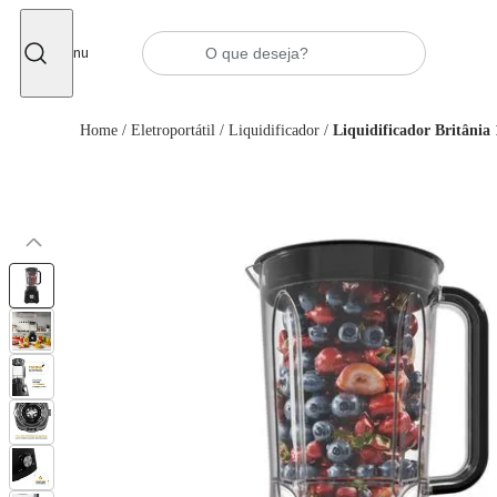
Fechar
Menu
Home
/
Eletroportátil
/
Liquidificador
/
Liquidificador Britâni