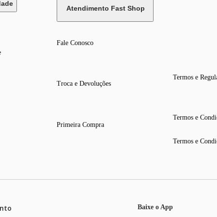
dade
Atendimento Fast Shop
Fale Conosco
e
Termos e Regul
Troca e Devoluções
Termos e Condi
Primeira Compra
Termos e Condi
nto
Baixe o App