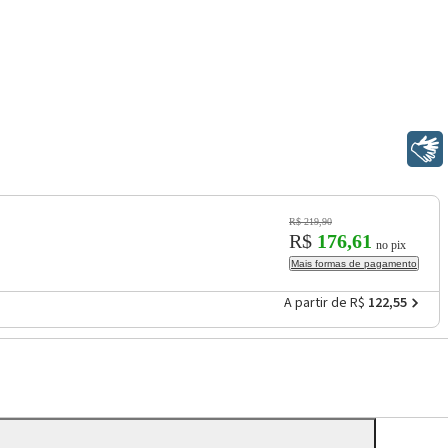
Libras
R$ 219,90
R$
176,61
no pix
Mais formas de pagamento
A partir de R$
122,55