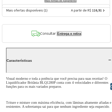
Mais formas de pagamento
Mais ofertas disponíveis (
1
)
A partir de R$
116,91
Consultar
Entrega e retira
Características
Visual moderno e toda a potência que você precisa para suas receitas! O
Liquidificador Britânia BLQ1280P conta com 4 velocidades e diferentes
Libras
funções para os mais variados preparos.
Triture e misture com máxima eficiência, com lâminas altamente afiadas e
resistentes. A sobretampa sai para que nenhum ingrediente seja esquecido.