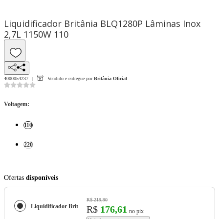
Liquidificador Britânia BLQ1280P Lâminas Inox
2,7L 1150W 110
4000054237
Vendido e entregue por
Britânia Oficial
Voltagem
:
110
220
Ofertas
disponíveis
R$ 219,90
Liquidificador Britânia BLQ1280P Lâminas Inox 2,7L 1150W
R$
176,61
no pix