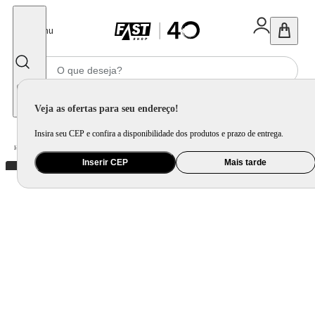
Fechar
Menu
Informe seu CEP
Veja as ofertas para seu endereço!
Insira seu CEP e confira a disponibilidade dos produtos e prazo de entrega.
Home
/
Eletroportátil
/
Liquidificador
/
Liquidificador Britânia BLQ1280P Lâminas Inox 2,7L 1150W
Inserir CEP
Mais tarde