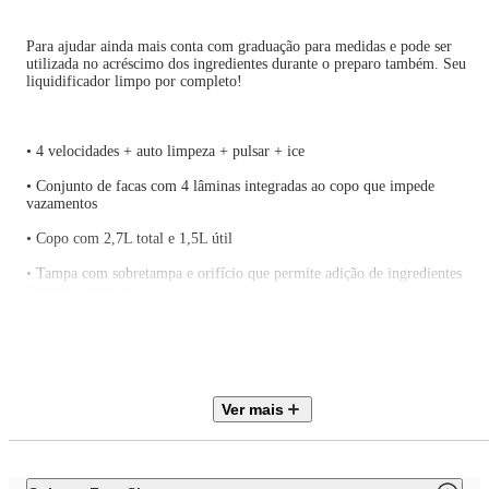
Para ajudar ainda mais conta com graduação para medidas e pode ser
utilizada no acréscimo dos ingredientes durante o preparo também. Seu
liquidificador limpo por completo!
• 4 velocidades + auto limpeza + pulsar + ice
• Conjunto de facas com 4 lâminas integradas ao copo que impede
vazamentos
• Copo com 2,7L total e 1,5L útil
• Tampa com sobretampa e orifício que permite adição de ingredientes
durante o preparo
• Filtro
• Base antiderrapante
• Porta fio.
Ver mais
• Potência de 1150W.