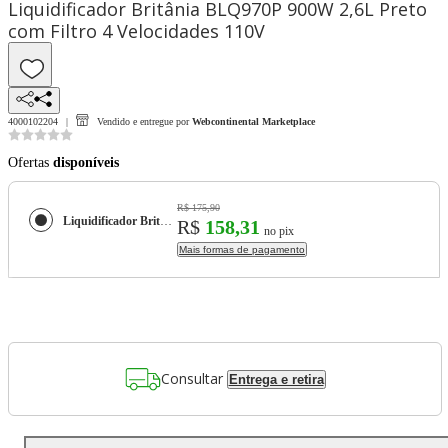
Liquidificador Britânia BLQ970P 900W 2,6L Preto
com Filtro 4 Velocidades 110V
4000102204
Vendido e entregue por
Webcontinental Marketplace
Ofertas
disponíveis
R$ 175,90
Liquidificador Britânia BLQ970P 900W 2,6L Preto com Filtro 4 Velocidades 110V
R$
158,31
no pix
Mais formas de pagamento
Consultar
Entrega e retira