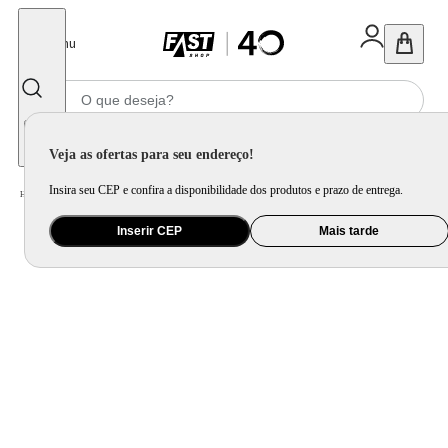
Fechar
Menu
Informe seu CEP
Veja as ofertas para seu endereço!
Insira seu CEP e confira a disponibilidade dos produtos e prazo de entrega.
Home
/
Eletroportátil
/
Liquidificador
Inserir CEP
Mais tarde