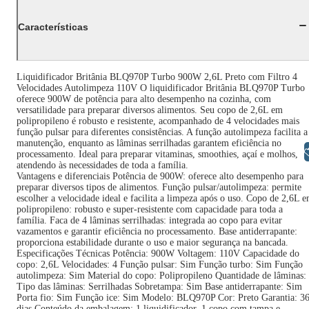
Características
Liquidificador Britânia BLQ970P Turbo 900W 2,6L Preto com Filtro 4
Velocidades Autolimpeza 110V O liquidificador Britânia BLQ970P Turbo
oferece 900W de potência para alto desempenho na cozinha, com
versatilidade para preparar diversos alimentos. Seu copo de 2,6L em
polipropileno é robusto e resistente, acompanhado de 4 velocidades mais
função pulsar para diferentes consistências. A função autolimpeza facilita a
manutenção, enquanto as lâminas serrilhadas garantem eficiência no
Libras
processamento. Ideal para preparar vitaminas, smoothies, açaí e molhos,
atendendo às necessidades de toda a família.
Vantagens e diferenciais Potência de 900W: oferece alto desempenho para
preparar diversos tipos de alimentos. Função pulsar/autolimpeza: permite
escolher a velocidade ideal e facilita a limpeza após o uso. Copo de 2,6L 
polipropileno: robusto e super-resistente com capacidade para toda a
família. Faca de 4 lâminas serrilhadas: integrada ao copo para evitar
vazamentos e garantir eficiência no processamento. Base antiderrapante:
proporciona estabilidade durante o uso e maior segurança na bancada.
Especificações Técnicas Potência: 900W Voltagem: 110V Capacidade do
copo: 2,6L Velocidades: 4 Função pulsar: Sim Função turbo: Sim Função
autolimpeza: Sim Material do copo: Polipropileno Quantidade de lâminas:
Tipo das lâminas: Serrilhadas Sobretampa: Sim Base antiderrapante: Sim
Porta fio: Sim Função ice: Sim Modelo: BLQ970P Cor: Preto Garantia: 3
dias Conteúdo da embalagem: 1 liquidificador, 1 copo com tampa e