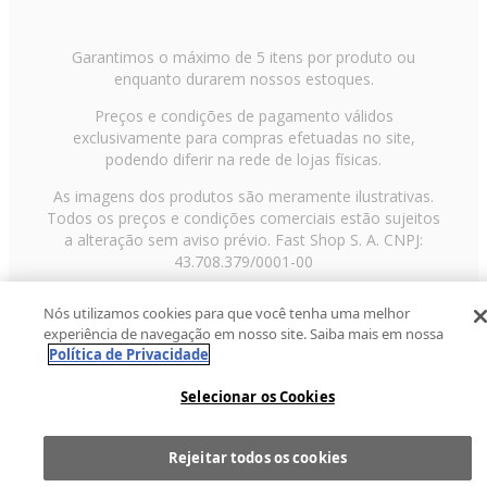
Garantimos o máximo de 5 itens por produto ou
enquanto durarem nossos estoques.
Preços e condições de pagamento válidos
exclusivamente para compras efetuadas no site,
podendo diferir na rede de lojas físicas.
As imagens dos produtos são meramente ilustrativas.
Todos os preços e condições comerciais estão sujeitos
a alteração sem aviso prévio. Fast Shop S. A. CNPJ:
43.708.379/0001-00
Avenida Zaki Narchi, nº 1650, sobreloja, Carandiru, São
Nós utilizamos cookies para que você tenha uma melhor
Paulo/SP, CEP 02029-001, Telefone: 11 3003-3728 ©
experiência de navegação em nosso site. Saiba mais em nossa
2013 Fast Shop - Todos os direitos reservados
RF
Política de Privacidade
Selecionar os Cookies
Rejeitar todos os cookies