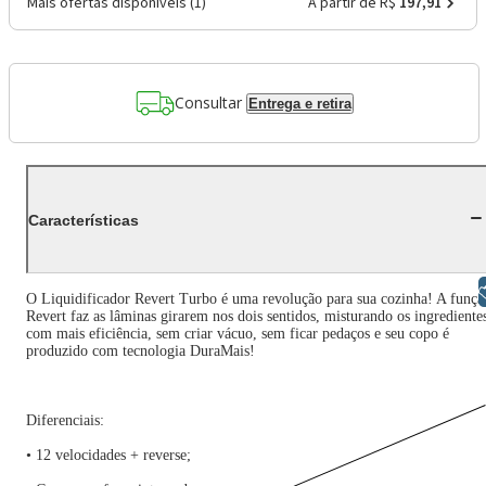
Mais ofertas disponíveis (
1
)
A partir de R$
197,91
Consultar
Entrega e retira
Características
Libras
O Liquidificador Revert Turbo é uma revolução para sua cozinha! A funçã
Revert faz as lâminas girarem nos dois sentidos, misturando os ingrediente
com mais eficiência, sem criar vácuo, sem ficar pedaços e seu copo é
produzido com tecnologia DuraMais!
Diferenciais:
• 12 velocidades + reverse;