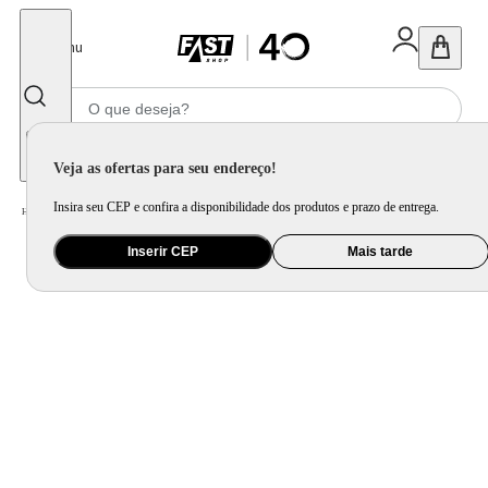
Fechar
Menu
Informe seu CEP
Veja as ofertas para seu endereço!
Insira seu CEP e confira a disponibilidade dos produtos e prazo de entrega.
Home
/
Eletroportátil
/
Liquidificador
/
Liquidificador Britânia Revert Turbo BLQ1250P 1200W
Inserir CEP
Mais tarde