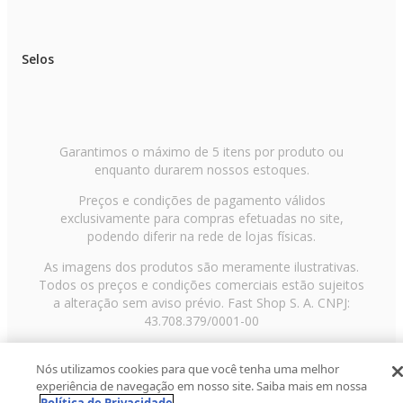
Selos
Garantimos o máximo de 5 itens por produto ou
enquanto durarem nossos estoques.
Preços e condições de pagamento válidos
exclusivamente para compras efetuadas no site,
podendo diferir na rede de lojas físicas.
As imagens dos produtos são meramente ilustrativas.
Todos os preços e condições comerciais estão sujeitos
a alteração sem aviso prévio. Fast Shop S. A. CNPJ:
43.708.379/0001-00
Avenida Zaki Narchi, nº 1650, sobreloja, Carandiru, São
Nós utilizamos cookies para que você tenha uma melhor
Paulo/SP, CEP 02029-001, Telefone: 11 3003-3728 ©
experiência de navegação em nosso site. Saiba mais em nossa
2013 Fast Shop - Todos os direitos reservados
RF