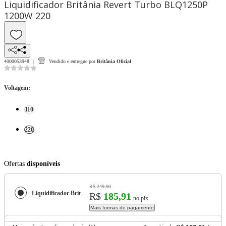
Liquidificador Britânia Revert Turbo BLQ1250P
1200W 220
4000053948
Vendido e entregue por
Britânia Oficial
Voltagem
:
110
220
Ofertas
disponíveis
R$ 249,90
Liquidificador Britânia Revert Turbo BLQ1250P 1200W
R$
185,91
no pix
Mais formas de pagamento