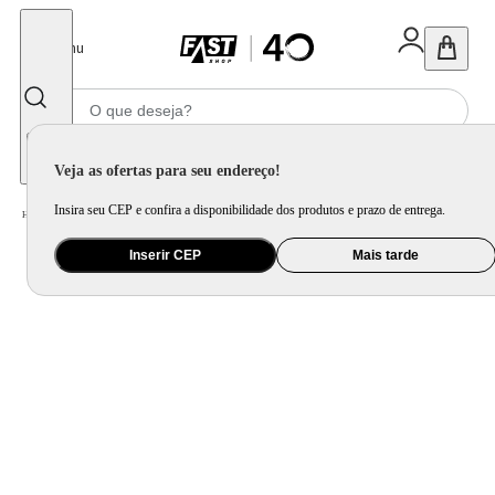
Fechar
Menu
Informe seu CEP
Veja as ofertas para seu endereço!
Insira seu CEP e confira a disponibilidade dos produtos e prazo de entrega.
Home
/
Eletroportátil
/
Liquidificador
/
Liquidificador Com Copo de Vidro WAP WB2000
Inserir CEP
Mais tarde