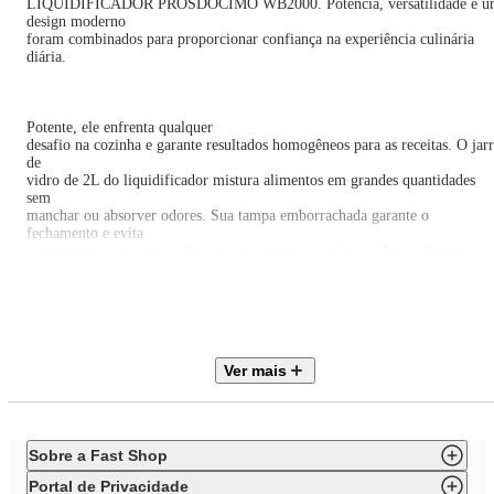
LIQUIDIFICADOR PROSDÓCIMO WB2000. Potência, versatilidade e 
design moderno
foram combinados para proporcionar confiança na experiência culinária
diária.
Potente, ele enfrenta qualquer
desafio na cozinha e garante resultados homogêneos para as receitas. O jar
de
vidro de 2L do liquidificador mistura alimentos em grandes quantidades
sem
manchar ou absorver odores. Sua tampa emborrachada garante o
fechamento e evita
vazamentos, enquanto a alça com travamento previne acidentes durante o
preparo.
Para misturar, triturar e
liquefazer ingredientes com precisão, as lâminas serrilhadas em aço inox d
Ver mais
WAP
LIQUIDIFICADOR PROSDÓCIMO WB2000 garantem um desempenho
excelente, cortando
rapidamente desde frutas macias até gelo. Elas também são removíveis e
fáceis
Sobre a Fast Shop
de limpar.
Portal de Privacidade