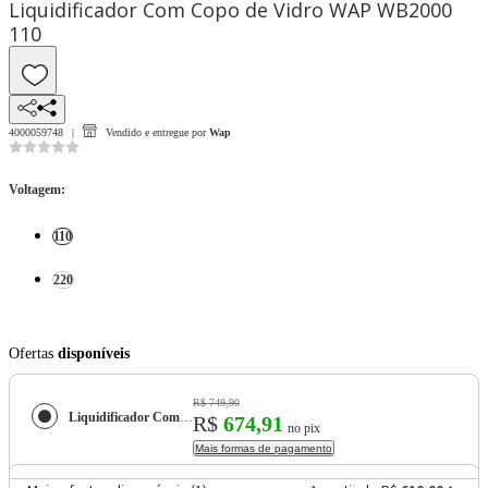
Liquidificador Com Copo de Vidro WAP WB2000
110
4000059748
Vendido e entregue por
Wap
Voltagem
:
110
220
Ofertas
disponíveis
R$ 749,90
Liquidificador Com Copo de Vidro WAP WB2000
R$
674,91
no pix
Mais formas de pagamento