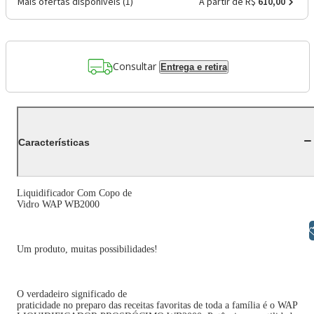
Mais ofertas disponíveis (
1
)
A partir de R$
610,00
Consultar
Entrega e retira
Características
Liquidificador Com Copo de
Vidro WAP WB2000
Libras
Um produto, muitas possibilidades!
O verdadeiro significado de
praticidade no preparo das receitas favoritas de toda a família é o WAP