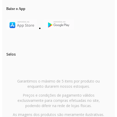
para a saúde, garantindo uma alimentação mais saudáveis para toda a
família.
Baixe o App
Prepare suas receitas favoritas
com facilidade e autonomia, sem perder a versatilidade ou o sabor. O WAP
LIQUIDIFICADOR PROSDÓCIMO WB2000 está sempre pronto para o
próximo desafio com
potência máxima.
Selos
WAP | Deixa tudo mais fácil!
Especificações Técnicas
Garantimos o máximo de 5 itens por produto ou
enquanto durarem nossos estoques.
Código WAP: FW010340 (127V) /
FW010341 (220V)
Preços e condições de pagamento válidos
exclusivamente para compras efetuadas no site,
Peso bruto: 5,2 kg
podendo diferir na rede de lojas físicas.
Peso líquido: 4,36 kg
As imagens dos produtos são meramente ilustrativas.