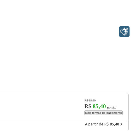
Libras
R$ 89,90
R$
85,40
no pix
Mais formas de pagamento
A partir de R$
85,40