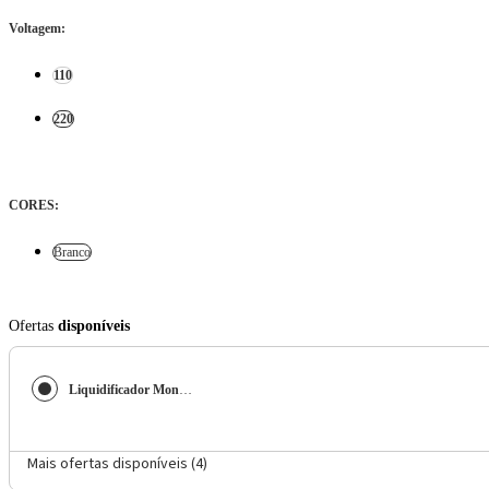
Voltagem
:
110
220
CORES
:
Branco
Ofertas
disponíveis
Liquidificador Mondial L97W 2 Velocidades + Pulsar 550W - Branco
Mais ofertas disponíveis (
4
)