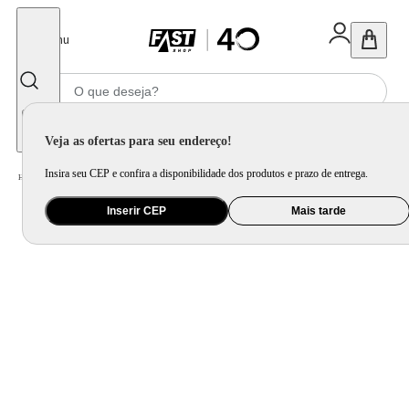
Fechar
Menu
Informe seu CEP
Veja as ofertas para seu endereço!
Insira seu CEP e confira a disponibilidade dos produtos e prazo de entrega.
Home
/
Eletroportátil
/
Liquidificador
/
Liquidificador Turbo Glass Jarra de Vidro Mondial Preto e Inox 1400W L-1400 GI
Inserir CEP
Mais tarde