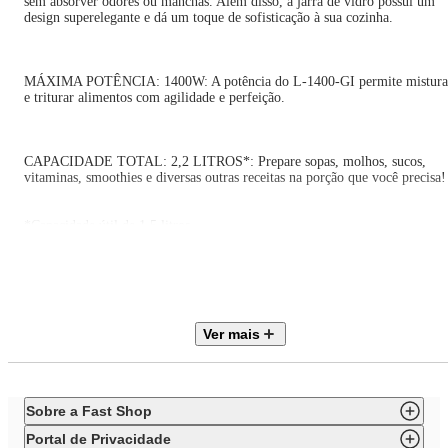
sem absorver odores ou manchas. Além disso, a jarra de vidro possui um
design superelegante e dá um toque de sofisticação à sua cozinha.
MÁXIMA POTÊNCIA: 1400W: A potência do L-1400-GI permite mistura
e triturar alimentos com agilidade e perfeição.
CAPACIDADE TOTAL: 2,2 LITROS*: Prepare sopas, molhos, sucos,
vitaminas, smoothies e diversas outras receitas na porção que você precisa!
*Capacidade útil de 1,5 litros.
12 VELOCIDADES + PULSAR/GELO: Escolha a velocidade ideal para
alcançar a textura perfeita! A função “Pulsar” tritura até os ingredientes
mais resistentes, como gelo e polpa de fruta.
Ver mais
LÂMINA TOTAL GRIND: São 6 lâminas em aço inox, sendo duas
serrilhadas, com alto poder de corte, super-resistentes e eficientes. A lâmin
em inox também é mais durável e não enferruja.
Sobre a Fast Shop
Portal de Privacidade