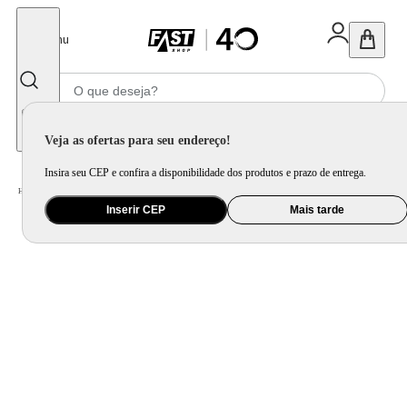
Fechar
Menu
Informe seu CEP
Veja as ofertas para seu endereço!
Insira seu CEP e confira a disponibilidade dos produtos e prazo de entrega.
Home
/
Eletroportátil
/
Liquidificador
/
Liquidificador Philco Concept 1500W 3,1L Preto PLQ15A
Inserir CEP
Mais tarde