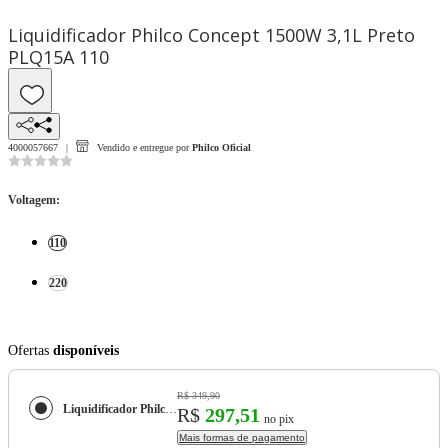
Liquidificador Philco Concept 1500W 3,1L Preto
PLQ15A 110
4000057667
Vendido e entregue por
Philco Oficial
Voltagem
:
110
220
Ofertas
disponíveis
R$ 349,90
Liquidificador Philco Concept 1500W 3,1L Preto PLQ15A
R$
297,51
no pix
Mais formas de pagamento