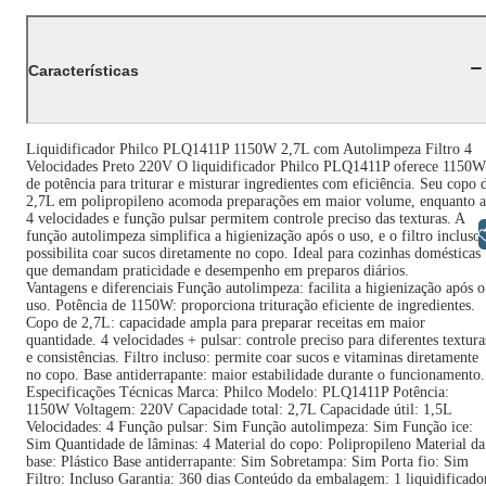
Características
Liquidificador Philco PLQ1411P 1150W 2,7L com Autolimpeza Filtro 4
Velocidades Preto 220V O liquidificador Philco PLQ1411P oferece 1150W
de potência para triturar e misturar ingredientes com eficiência. Seu copo 
2,7L em polipropileno acomoda preparações em maior volume, enquanto a
4 velocidades e função pulsar permitem controle preciso das texturas. A
Libras
função autolimpeza simplifica a higienização após o uso, e o filtro incluso
possibilita coar sucos diretamente no copo. Ideal para cozinhas domésticas
que demandam praticidade e desempenho em preparos diários.
Vantagens e diferenciais Função autolimpeza: facilita a higienização após o
uso. Potência de 1150W: proporciona trituração eficiente de ingredientes.
Copo de 2,7L: capacidade ampla para preparar receitas em maior
quantidade. 4 velocidades + pulsar: controle preciso para diferentes textura
e consistências. Filtro incluso: permite coar sucos e vitaminas diretamente
no copo. Base antiderrapante: maior estabilidade durante o funcionamento.
Especificações Técnicas Marca: Philco Modelo: PLQ1411P Potência:
1150W Voltagem: 220V Capacidade total: 2,7L Capacidade útil: 1,5L
Velocidades: 4 Função pulsar: Sim Função autolimpeza: Sim Função ice:
Sim Quantidade de lâminas: 4 Material do copo: Polipropileno Material da
base: Plástico Base antiderrapante: Sim Sobretampa: Sim Porta fio: Sim
Filtro: Incluso Garantia: 360 dias Conteúdo da embalagem: 1 liquidificado