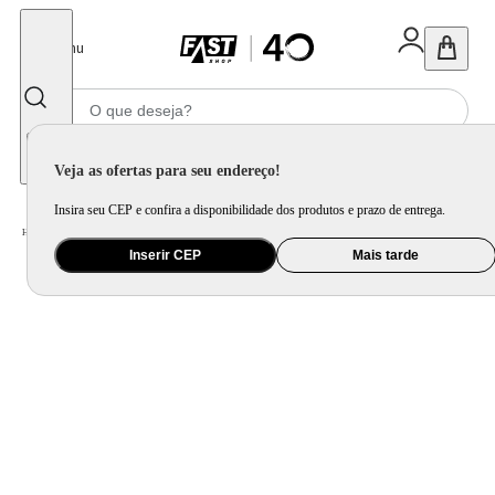
Fechar
Menu
Informe seu CEP
Veja as ofertas para seu endereço!
Insira seu CEP e confira a disponibilidade dos produtos e prazo de entrega.
Home
/
Eletroportátil
/
Liquidificador
Inserir CEP
Mais tarde