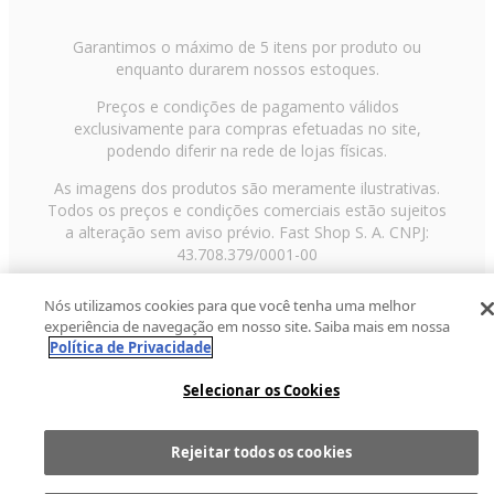
Garantimos o máximo de 5 itens por produto ou
enquanto durarem nossos estoques.
Preços e condições de pagamento válidos
exclusivamente para compras efetuadas no site,
podendo diferir na rede de lojas físicas.
As imagens dos produtos são meramente ilustrativas.
Todos os preços e condições comerciais estão sujeitos
a alteração sem aviso prévio. Fast Shop S. A. CNPJ:
43.708.379/0001-00
Avenida Zaki Narchi, nº 1650, sobreloja, Carandiru, São
Nós utilizamos cookies para que você tenha uma melhor
Paulo/SP, CEP 02029-001, Telefone: 11 3003-3728 ©
experiência de navegação em nosso site. Saiba mais em nossa
2013 Fast Shop - Todos os direitos reservados
RF
Política de Privacidade
Selecionar os Cookies
Rejeitar todos os cookies