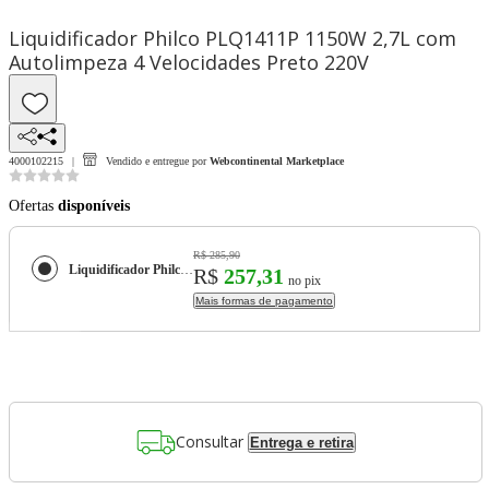
Liquidificador Philco PLQ1411P 1150W 2,7L com
Autolimpeza 4 Velocidades Preto 220V
4000102215
Vendido e entregue por
Webcontinental Marketplace
Ofertas
disponíveis
R$ 285,90
Liquidificador Philco PLQ1411P 1150W 2,7L com Autolimpeza 4 Velocidades Preto 220V
R$
257,31
no pix
Mais formas de pagamento
Consultar
Entrega e retira