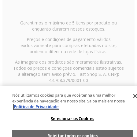
Garantimos o máximo de 5 itens por produto ou
enquanto durarem nossos estoques.
Preços e condições de pagamento válidos
exclusivamente para compras efetuadas no site,
podendo diferir na rede de lojas físicas.
As imagens dos produtos são meramente ilustrativas.
Todos os preços e condições comerciais estão sujeitos
a alteração sem aviso prévio. Fast Shop S. A. CNPJ:
43.708.379/0001-00
Avenida Zaki Narchi, nº 1650, sobreloja, Carandiru, São
Nós utilizamos cookies para que você tenha uma melhor
Paulo/SP, CEP 02029-001, Telefone: 11 3003-3728 ©
experiência de navegação em nosso site. Saiba mais em nossa
2013 Fast Shop - Todos os direitos reservados
RF
Política de Privacidade
Selecionar os Cookies
Rejeitar todos os cookies