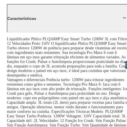
Características
Liquidificador Philco PLQ1600P Easy Smart Turbo 1200W 3L com Filtro
12 Velocidades Preto 110V O liquidificador Philco PLQ1600P Easy Smart
Turbo oferece 1200W de potência para preparar desde vitaminas até receit
com ingredientes mais resistentes. Sua tecnologia Pro Maxx 6 com 6
lâminas em aço inox garante trituração eficiente de alimentos variados. As
funções Ice Crush, Pulsar e Autolimpeza proporcionam praticidade no dia 
Libras
dia, enquanto o copo de 3L acomoda preparações para toda a família. Com
design moderno e painel em aço inox, é ideal para cozinhas que valorizam
desempenho e estética.
Vantagens e diferenciais Potência turbo: 1200W para triturar ingredientes
resistentes como grãos e sementes. Tecnologia Pro Maxx 6: faca com 6
lâminas em aço inox com alto poder de trituração. Funções inteligentes: Ic
Crush para gelo, Pulsar e Autolimpeza para praticidade no uso. Design
moderno: copo em polipropileno com painel em aço inox e alça anatômica
Capacidade ampla: 3L totais (2L úteis) para preparar receitas para família 
amigos. Operação silenciosa: menor ruído durante o funcionamento para
maior conforto na cozinha. Especificações Técnicas Modelo: PLQ1600P
Easy Smart Turbo Potência: 1200W Voltagem: 110V Capacidade total: 3L
Capacidade útil: 2L Velocidades: 12 Função Ice Crush: Sim Função Pulsar:
Sim Função Autolimpeza: Sim Função Turbo: Sim Quantidade de lâminas