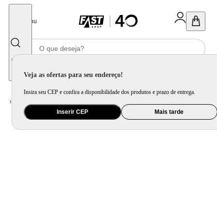
Fechar
Menu
Informe seu CEP
Veja as ofertas para seu endereço!
Insira seu CEP e confira a disponibilidade dos produtos e prazo de entrega.
Home
/
Eletroportátil
/
Liquidificador
Inserir CEP
Mais tarde