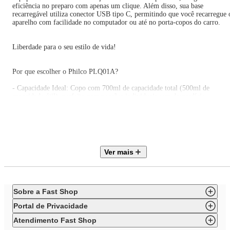
eficiência no preparo com apenas um clique. Além disso, sua base
recarregável utiliza conector USB tipo C, permitindo que você recarregue 
aparelho com facilidade no computador ou até no porta-copos do carro.
Liberdade para o seu estilo de vida!
Por que escolher o Philco PLQ01A?
- Capacidade Ideal: Copo com 700ml de capacidade total (500ml de
capacidade útil), perfeito para porções individuais sem desperdício.
- Segurança Avançada: Possui sensor de segurança que só permite o
funcionamento com o copo devidamente montado, além de proteção contr
sobrecarga.
- Economia Inteligente: Desliga automaticamente após 30 segundos de uso
Ver mais
preservando a vida útil da bateria.
- Transporte Fácil: Design seguro contra vazamentos e tampa com alça,
ideal para carregar na mochila ou bolsa.
Sobre a Fast Shop
- Material de Qualidade: Jarra fabricada em SAN e acabamento moderno n
cor preta.
Portal de Privacidade
Atendimento Fast Shop
Destaques do Blender Philco PLQ01A: