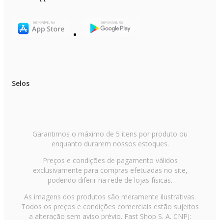
Material da jarra / Copo: SAN
Material das lâminas: Aço inox
Quantidade de facas: 6 lâminas
Desligamento automático: Desliga automaticamente após 30 segundos
Carregamento via USB: Utiliza conector USB tipo C
Funcionamento sem fio: Possui bateria interna de lítio
Copo com alça para carregar: Sim
Proteção contra sobre carga e travamento das lâminas: Sim
Sensor de segurança: O aparelho só funciona com o copo devidamente
montado
Selos
Cor: Preto
Altura: 29,00 cm
Largura: 85,00 cm
Profundidade: 10,60 cm
Peso: 1,30 kg
EAN: 7899963920721
Garantia: 12 meses
Garantimos o máximo de 5 itens por produto ou
enquanto durarem nossos estoques.
Itens inclusos
Preços e condições de pagamento válidos
01 Liquidificador Blender Philco PLQ01A
exclusivamente para compras efetuadas no site,
- Protetor para a base com lâminas
podendo diferir na rede de lojas físicas.
As imagens dos produtos são meramente ilustrativas.
Todos os preços e condições comerciais estão sujeitos
a alteração sem aviso prévio. Fast Shop S. A. CNPJ: