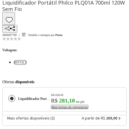
Liquidificador Portátil Philco PLQ01A 700ml 120W
Sem Fio
4000097789
Vendido e entregue por
Ponto
Voltagem
:
BIVOLT
Ofertas
disponíveis
R$ 329,00
Liquidificador Portátil Philco PLQ01A 700ml 120W Sem Fio
R$
281,10
no pix
Mais formas de pagamento
Mais ofertas disponíveis (
2
)
A partir de R$
269,00