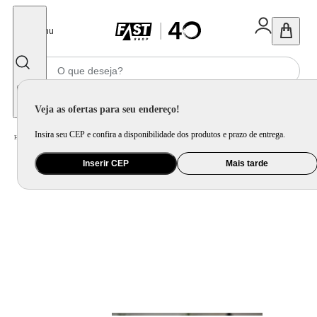
Fechar
Menu
Informe seu CEP
Veja as ofertas para seu endereço!
Insira seu CEP e confira a disponibilidade dos produtos e prazo de entrega.
Home
/
Eletroportátil
/
Liquidificador
Inserir CEP
Mais tarde