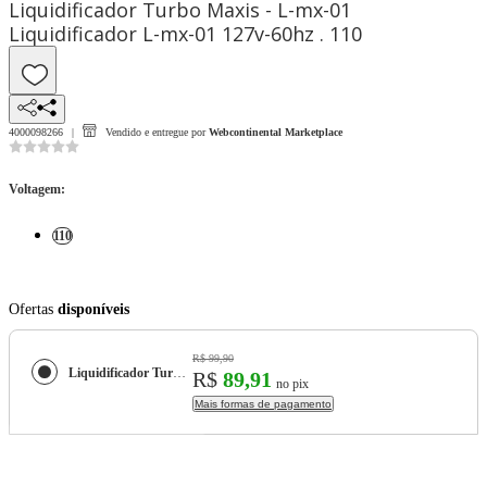
Liquidificador Turbo Maxis - L-mx-01
Liquidificador L-mx-01 127v-60hz . 110
4000098266
Vendido e entregue por
Webcontinental Marketplace
Voltagem
:
110
Ofertas
disponíveis
R$ 99,90
Liquidificador Turbo Maxis - L-mx-01 Liquidificador L-mx-01 127v-60hz .
R$
89,91
no pix
Mais formas de pagamento