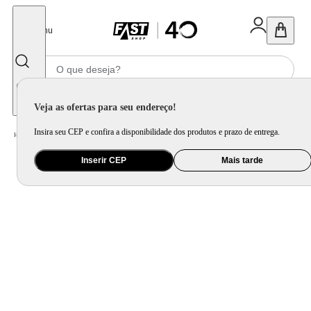
Fechar
Menu
Informe seu CEP
Veja as ofertas para seu endereço!
Insira seu CEP e confira a disponibilidade dos produtos e prazo de entrega.
Home
/
Eletroportátil
/
Liquidificador
/
Liquidificador Turbo Maxis - L-mx-01 Liquidificador L-mx-01 127v-60hz .
Inserir CEP
Mais tarde