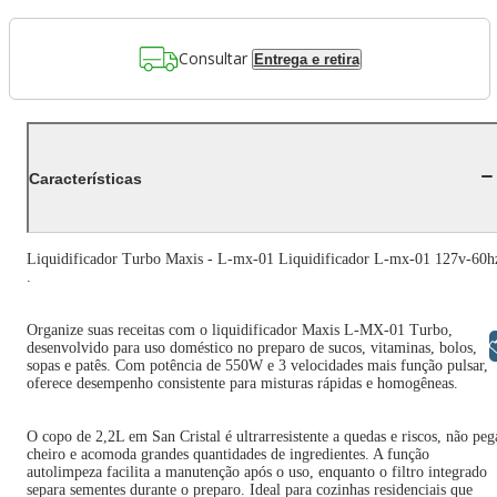
Consultar
Entrega e retira
Características
Liquidificador Turbo Maxis - L-mx-01 Liquidificador L-mx-01 127v-60h
.
Organize suas receitas com o liquidificador Maxis L-MX-01 Turbo,
Libras
desenvolvido para uso doméstico no preparo de sucos, vitaminas, bolos,
sopas e patês. Com potência de 550W e 3 velocidades mais função pulsar,
oferece desempenho consistente para misturas rápidas e homogêneas.
O copo de 2,2L em San Cristal é ultrarresistente a quedas e riscos, não peg
cheiro e acomoda grandes quantidades de ingredientes. A função
autolimpeza facilita a manutenção após o uso, enquanto o filtro integrado
separa sementes durante o preparo. Ideal para cozinhas residenciais que