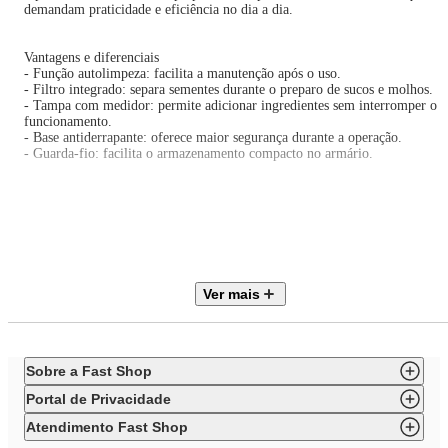
demandam praticidade e eficiência no dia a dia.
Vantagens e diferenciais
- Função autolimpeza: facilita a manutenção após o uso.
- Filtro integrado: separa sementes durante o preparo de sucos e molhos.
- Tampa com medidor: permite adicionar ingredientes sem interromper o
funcionamento.
- Base antiderrapante: oferece maior segurança durante a operação.
- Guarda-fio: facilita o armazenamento compacto no armário.
Observações importantes
- As cores do produto podem variar de acordo com a calibração e resoluçã
do monitor ou tela utilizada.
- As imagens são meramente ilustrativas.
Ver mais
- O produto real pode apresentar pequenas variações de tonalidade, format
ou acabamento.
- Verifique a voltagem informada no título do produto antes de efetuar a
compra.
Sobre a Fast Shop
Portal de Privacidade
ESPECIFICAÇÕES TÉCNICAS
Atendimento Fast Shop
Marca: Maxis