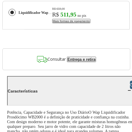
R$ 659,00
Liquidificador Wap Prosdócimo 900W Cinza/Preto 2L - WB2000
R$
511,95
no pix
Mais formas de pagamento
Consultar
Entrega e retira
Libras
Características
Potência, Capacidade e Segurança no Uso DiárioO Wap Liquidificador
Prosdócimo WB2000 é a definição de praticidade e confiança na cozinha.
Com design moderno e motor potente, ele garante misturas homogêneas e
qualquer preparo. Seu jarro de vidro com capacidade de 2 litros não
mancha, não retém odores e é ideal para grandes volumes. A tampa