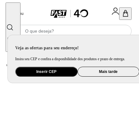
Fechar
Menu
Informe seu CEP
Veja as ofertas para seu endereço!
Insira seu CEP e confira a disponibilidade dos produtos e prazo de entrega.
Home
/
Eletroportátil
/
Liquidificador
/
Liquidificador Wap Prosdócimo 900W Cinza/Preto 2L - WB2000
Inserir CEP
Mais tarde